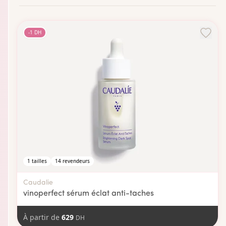
-
1
DH
1
tailles
14
revendeurs
Caudalie
vinoperfect sérum éclat anti-taches
À partir de
629
DH