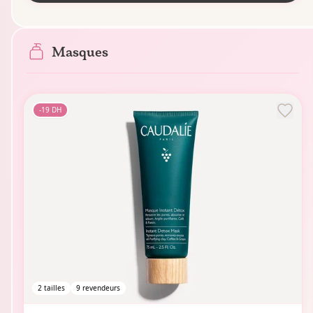
Masques
-
19
DH
2
tailles
9
revendeurs