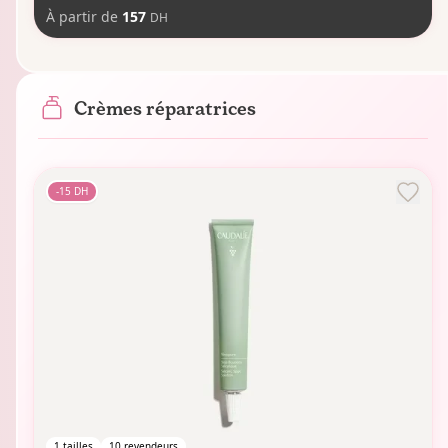
À partir de
157
DH
Crèmes réparatrices
-
15
DH
1
tailles
10
revendeurs