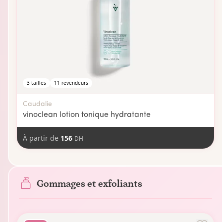
3
tailles
11
revendeurs
Caudalie
vinoclean lotion tonique hydratante
À partir de
156
DH
Gommages et exfoliants