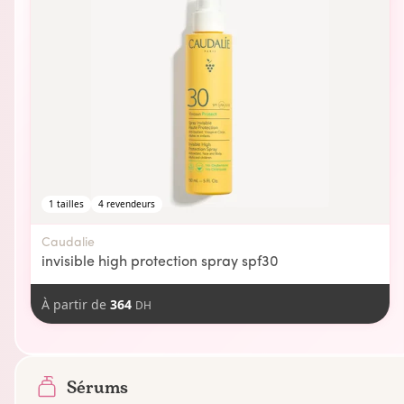
1
tailles
4
revendeurs
Caudalie
invisible high protection spray spf30
À partir de
364
DH
Sérums