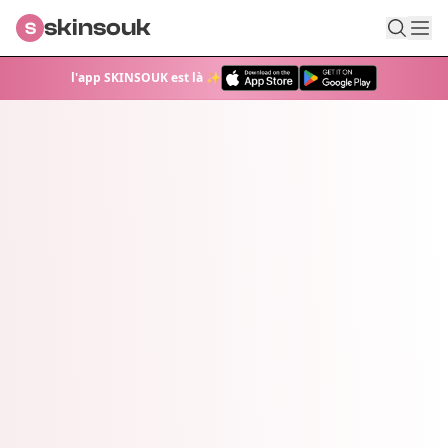
skinsouk
S
l'app SKINSOUK est là ✨
CAUDALIE - Produits Cosmétiques