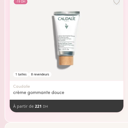
-
19
DH
1
tailles
8
revendeurs
Caudalie
crème gommante douce
À partir de
221
DH