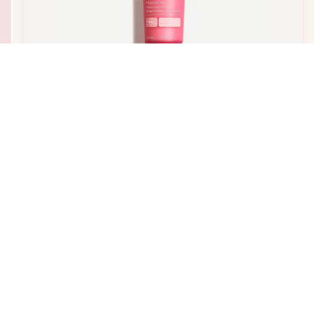
2
tailles
10
revendeurs
Caudalie
vinohydra crème sorbet hydratante
À partir de
290
DH
Démaquillant
-
56
DH