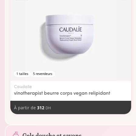
1
tailles
5
revendeurs
Caudalie
vinotherapist beurre corps vegan relipidant
À partir de
312
DH
Gels douche et savons