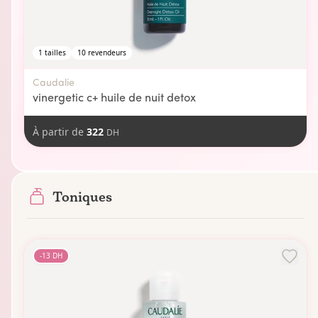
1
tailles
10
revendeurs
Caudalie
vinergetic c+ huile de nuit detox
À partir de
322
DH
Toniques
-
13
DH