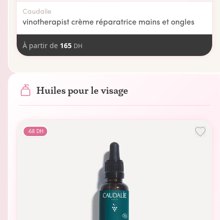
Caudalie
vinotherapist crème réparatrice mains et ongles
À partir de
165
DH
Huiles pour le visage
-
68
DH