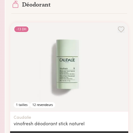
Déodorant
-
13
DH
1
tailles
12
revendeurs
Caudalie
vinofresh déodorant stick naturel