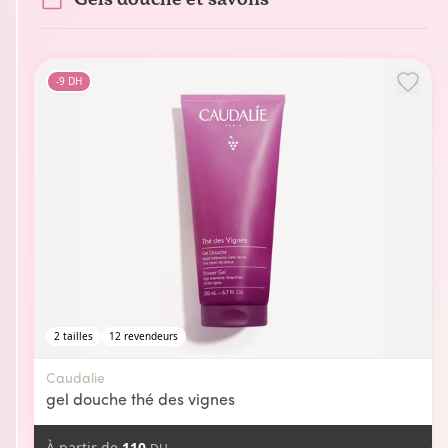
-
9
DH
2
tailles
12
revendeurs
Caudalie
gel douche thé des vignes
À partir de
110