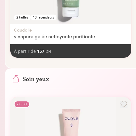
2
tailles
13
revendeurs
Caudalie
vinopure gelée nettoyante purifiante
À partir de
157
DH
Soin yeux
-
30
DH