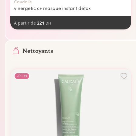
Caudalie
vinergetic c+ masque instant détox
À partir de
221
DH
Nettoyants
-
13
DH