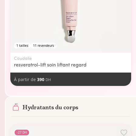
1
tailles
11
revendeurs
Caudalie
resveratrol-lift soin liftant regard
À partir de
390
DH
Hydratants du corps
-
27
DH