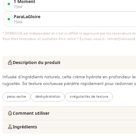
1 Moment
75ml
ParaLaGloire
75ml
* SKINSOUK est indépendant et n'est ni affilié ni approuvé par les revendeurs m
Vous êtes revendeur et souhaitez être retiré ? Écrivez-nous à :
retrait@skinsou
Description du produit
Infusée d’ingrédients naturels, cette crème hydrate en profondeur les 
rugosités. Sa texture onctueuse pénètre rapidement pour redonner sou
peau seche
déshydratation
irrégularités de texture
Comment utiliser
Ingrédients