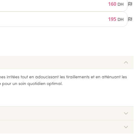
160
DH
195
DH
 irritées tout en adoucissant les tiraillements et en atténuant les
e pour un soin quotidien optimal.