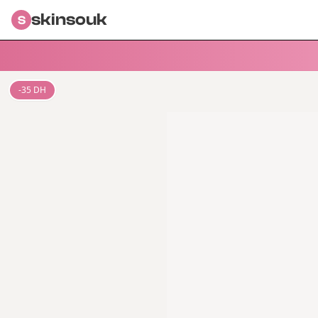
skinsouk
S
-
35
DH