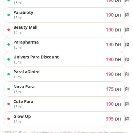
190
DH
15ml
Parabioty
190
DH
15ml
Beauty Mall
190
DH
15ml
Parapharma
190
DH
15ml
Univers Para Discount
190
DH
15ml
ParaLaGloire
190
DH
15ml
Nova Para
175
DH
15ml
Cote Para
190
DH
15ml
Glow Up
395
DH
15ml