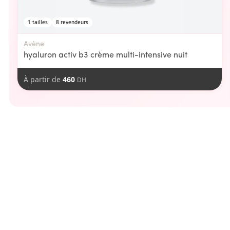
1
tailles
8
revendeurs
Avène
hyaluron activ b3 crème multi-intensive nuit
À partir de
460
DH
aimer
Vous pourriez
-
20
DH