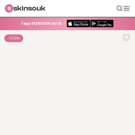
skinsouk
S
l'app SKINSOUK est là ✨
-
15
DH