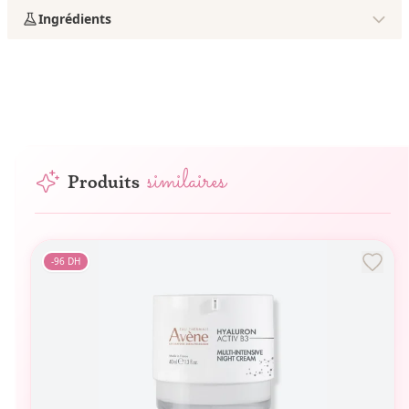
Ingrédients
similaires
Produits
-
96
DH