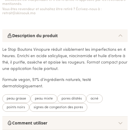
* SKINSOUK est indépendant et n'est ni affilié ni approuvé par les revendeurs
mentionnés.
Vous êtes revendeur et souhaitez être retiré ? Écrivez-nous à :
retrait@skinsouk.ma
Description du produit
Le Stop Boutons Vinopure réduit visiblement les imperfections en 4
heures. Enrichi en acide salicylique, niacinamide et huile d’arbre à
thé, il purifie, assèche et apaise les rougeurs. Format compact pour
une application facile partout.
Formule vegan, 97% d’ingrédients naturels, testé
dermatologiquement.
peau grasse
peau mixte
pores dilatés
acné
points noirs
signes de congestion des pores
Comment utiliser