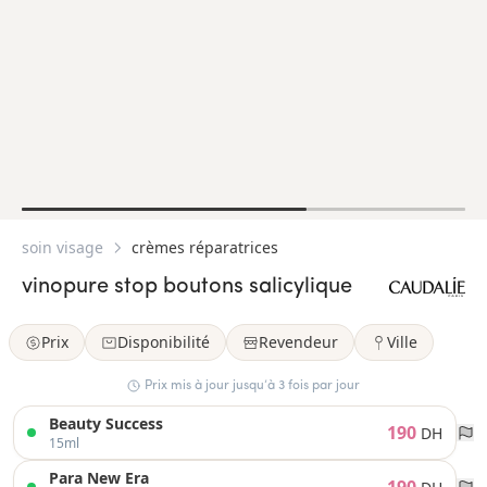
soin visage
crèmes réparatrices
vinopure stop boutons salicylique
Prix
Disponibilité
Revendeur
Ville
Prix mis à jour jusqu’à 3 fois par jour
Beauty Success
190
DH
15ml
Para New Era