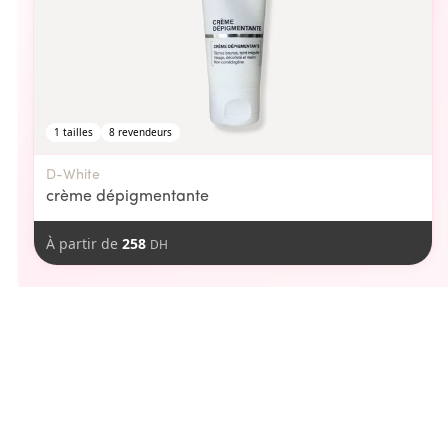
1
tailles
8
revendeurs
D-White
crème dépigmentante
À partir de
258
DH
aimer
Vous pourriez