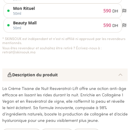
Mon Rituel
590
DH
50ml
Beauty Mall
590
DH
50ml
* SKINSOUK est indépendant et n'est ni affilié ni approuvé par les revendeurs
mentionnés.
Vous êtes revendeur et souhaitez être retiré ? Écrivez-nous à :
retrait@skinsouk.ma
Description du produit
La Crème Tisane de Nuit Resveratrol-Lift offre une action anti-âge
efficace en lissant les rides durant la nuit. Enrichie en Collagène 1
Vegan et en Resvératrol de vigne, elle raffermit la peau et réveille
le teint éclatant. Sa formule innovante, composée à 98%
d’ingrédients naturels, booste la production de collagène et d’acide
hyaluronique pour une peau visiblement plus jeune.