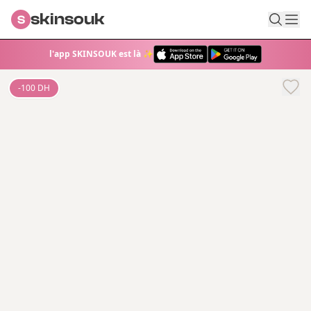
skinsouk
S
l'app SKINSOUK est là ✨
-
100
DH