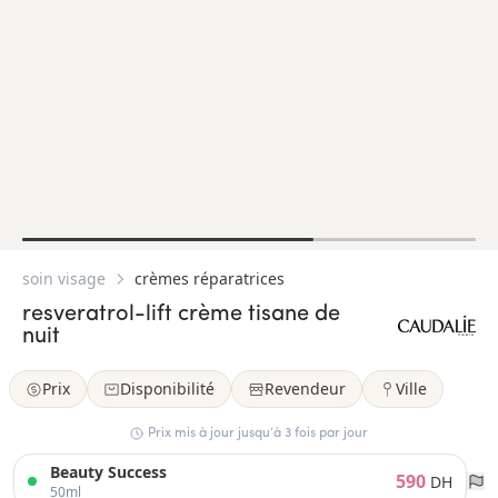
soin visage
crèmes réparatrices
resveratrol-lift crème tisane de
nuit
Prix
Disponibilité
Revendeur
Ville
Prix mis à jour jusqu’à 3 fois par jour
Beauty Success
590
DH
50ml