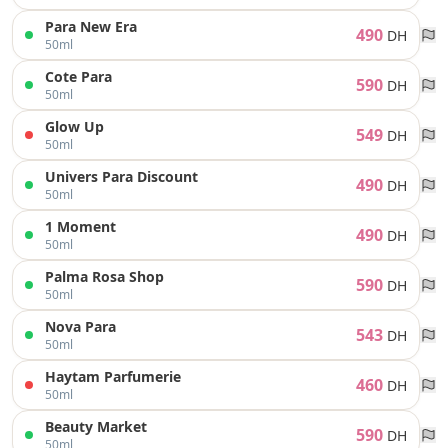
Para New Era
490
DH
50ml
Cote Para
590
DH
50ml
Glow Up
549
DH
50ml
Univers Para Discount
490
DH
50ml
1 Moment
490
DH
50ml
Palma Rosa Shop
590
DH
50ml
Nova Para
543
DH
50ml
Haytam Parfumerie
460
DH
50ml
Beauty Market
590
DH
50ml