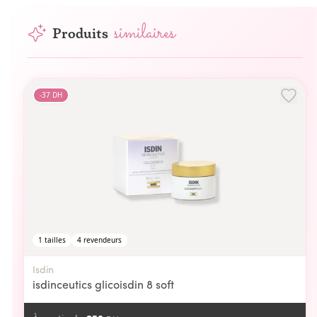
similaires
Produits
-
37
DH
1
tailles
4
revendeurs
Isdin
isdinceutics glicoisdin 8 soft