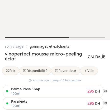
soin visage
gommages et exfoliants
vinoperfect mousse micro-peeling
éclat
Prix
Disponibilité
Revendeur
Ville
Prix mis à jour jusqu’à 3 fois par jour
Palma Rosa Shop
295
DH
100ml
Parabioty
295
DH
100ml