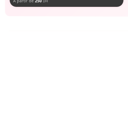
À partir de
250
DH
aimer
Vous pourriez
-
60
DH
1
tailles
15
revendeurs