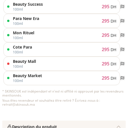
Beauty Success
295
DH
100ml
Para New Era
295
DH
100ml
Mon Rituel
295
DH
100ml
Cote Para
295
DH
100ml
Beauty Mall
295
DH
100ml
Beauty Market
295
DH
100ml
* SKINSOUK est indépendant et n'est ni affilié ni approuvé par les revendeurs
mentionnés.
Vous êtes revendeur et souhaitez être retiré ? Écrivez-nous à :
retrait@skinsouk.ma
Description du produit