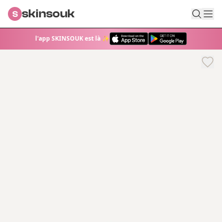
skinsouk
S
l'app SKINSOUK est là ✨