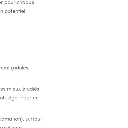
ier pour chaque
un potentiel
ent (ridules,
les mieux étudiés
anti-âge. Pour en
quamation), surtout