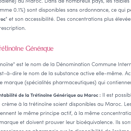
apalène) au Maroc. Dans de nombreux pays, les faibles
me 0.1%) sont disponibles sans ordonnance, ce qui pe
" et son accessibilité. Des concentrations plus élevé
roc
rescription.
rétinoïne Générique
inoïne" est le nom de la Dénomination Commune Intern
t-à-dire le nom de la substance active elle-même. Acr
 marque (spécialités pharmaceutiques) qui contiennent
Il est possi
entabilité de la Trétinoïne Générique au Maroc :
 crème à la trétinoïne soient disponibles au Maroc. 
ennent le même principe actif, à la même concentratio
rque et doivent prouver leur bioéquivalence. Ils son