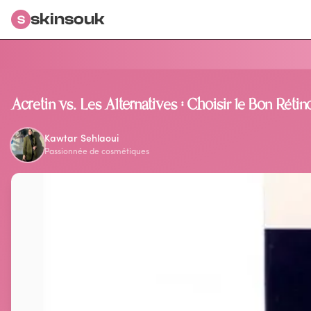
skinsouk
S
Retour au blog
Acretin vs. Les Alternatives : Choisir le Bon Rétin
Kawtar Sehlaoui
Passionnée de cosmétiques