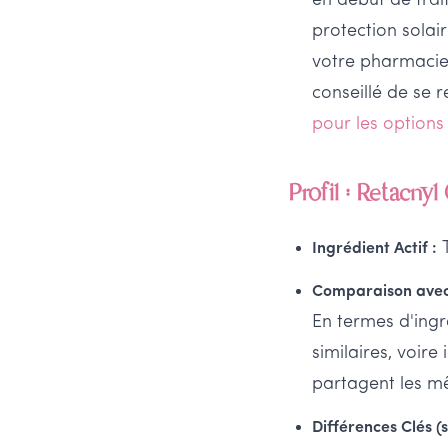
en début de trai
protection solai
votre pharmacien
conseillé de se
pour les options
Profil : Retacnyl 
T
Ingrédient Actif :
Comparaison avec 
En termes d'ingr
similaires, voire
partagent les mê
Différences Clés (s