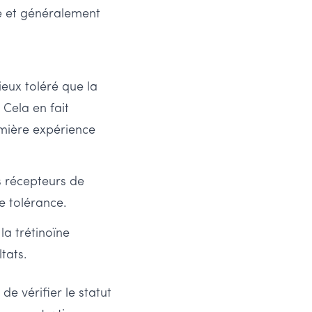
ié et généralement
ux toléré que la
 Cela en fait
emière expérience
s récepteurs de
e tolérance.
la trétinoïne
tats.
 de vérifier le statut