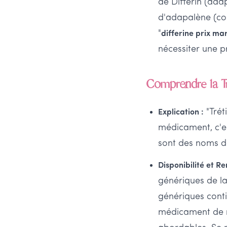
de Differin (ad
d'adapalène (com
"
differine prix ma
nécessiter une p
Comprendre la T
"Trét
Explication :
médicament, c'es
sont des noms de
Disponibilité et R
génériques de la
génériques conti
médicament de ma