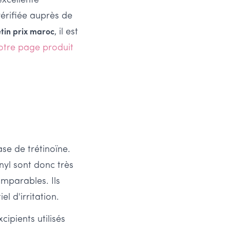
excellente
érifiée auprès de
, il est
tin prix maroc
otre page produit
e de trétinoïne.
nyl sont donc très
comparables. Ils
l d'irritation.
ipients utilisés