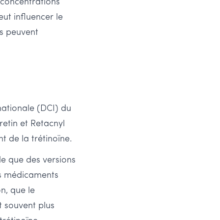
 concentrations
ut influencer le
es peuvent
ationale (DCI) du
etin et Retacnyl
 de la trétinoïne.
ble que des versions
Les médicaments
n, que le
t souvent plus