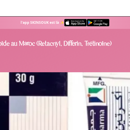
l'app SKINSOUK est là ✨
oïde au Maroc (Retacnyl, Differin, Trétinoïne)