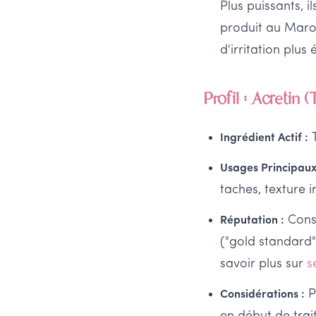
Plus puissants, 
produit au Maroc)
d'irritation plus
Profil : Acretin (
T
Ingrédient Actif :
Usages Principaux
taches, texture i
Consi
Réputation :
("gold standard"
savoir plus sur
s
P
Considérations :