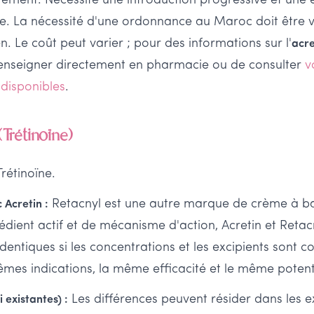
tement. Nécessite une introduction progressive et une 
re. La nécessité d'une ordonnance au Maroc doit être v
. Le coût peut varier ; pour des informations sur l'
acre
 renseigner directement en pharmacie ou de consulter
v
 disponibles
.
(Trétinoïne)
rétinoïne.
Retacnyl est une autre marque de crème à bas
Acretin :
édient actif et de mécanisme d'action, Acretin et Retac
 identiques si les concentrations et les excipients sont 
mes indications, la même efficacité et le même potentie
Les différences peuvent résider dans les exc
i existantes) :