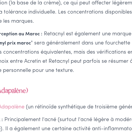
ion (la base de la crème), ce qui peut affecter légèrem
la tolérance individuelle. Les concentrations disponib
re les marques.
Retacnyl est également une marque
erception au Maroc :
" sera généralement dans une fourchette s
nyl prix maroc
es concentrations équivalentes, mais des vérifications
hoix entre Acretin et Retacnyl peut parfois se résumer à
 personnelle pour une texture.
(Adapalène)
Adapalène
(un rétinoïde synthétique de troisième génér
Principalement l'acné (surtout l'acné légère à mod
 :
. Il a également une certaine activité anti-inflammatoir