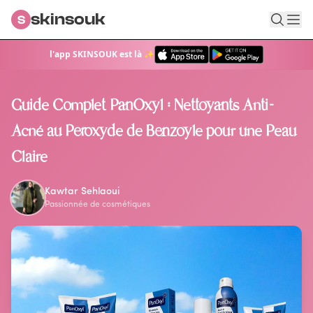
skinsouk
S
l'app SKINSOUK est là ✨
Retour au blog
Guide Complet PanOxyl : Nettoyants Anti-
Acné au Peroxyde de Benzoyle pour une Peau
Claire
Kawtar Sehlaoui
Passionnée de cosmétiques