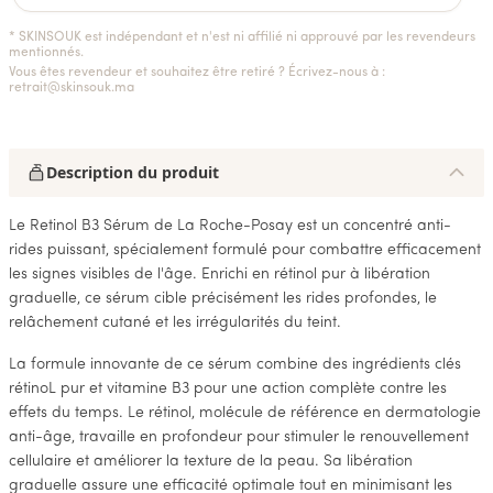
* SKINSOUK est indépendant et n'est ni affilié ni approuvé par les revendeurs
mentionnés.
Vous êtes revendeur et souhaitez être retiré ? Écrivez-nous à :
retrait@skinsouk.ma
Description du produit
Le Retinol B3 Sérum de La Roche-Posay est un concentré anti-
rides puissant, spécialement formulé pour combattre efficacement
les signes visibles de l'âge. Enrichi en rétinol pur à libération
graduelle, ce sérum cible précisément les rides profondes, le
relâchement cutané et les irrégularités du teint.
La formule innovante de ce sérum combine des ingrédients clés
rétinoL pur et vitamine B3 pour une action complète contre les
effets du temps. Le rétinol, molécule de référence en dermatologie
anti-âge, travaille en profondeur pour stimuler le renouvellement
cellulaire et améliorer la texture de la peau. Sa libération
graduelle assure une efficacité optimale tout en minimisant les