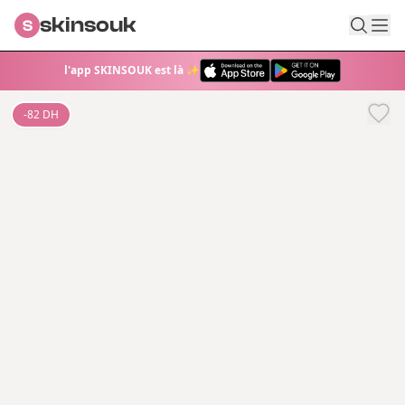
skinsouk
S
l'app SKINSOUK est là ✨
-
82
DH