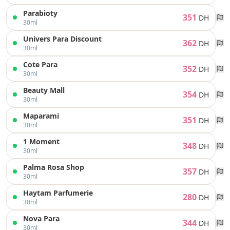
Parabioty
351
DH
30ml
Univers Para Discount
362
DH
30ml
Cote Para
352
DH
30ml
Beauty Mall
354
DH
30ml
Maparami
351
DH
30ml
1 Moment
348
DH
30ml
Palma Rosa Shop
357
DH
30ml
Haytam Parfumerie
280
DH
30ml
Nova Para
344
DH
30ml