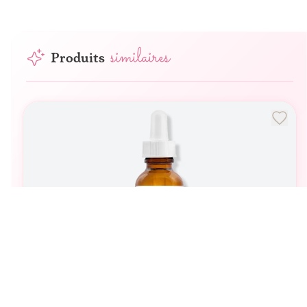
similaires
Produits
1
tailles
2
revendeurs
The Ordinary
resvératrol 3% + acide férulique 3%