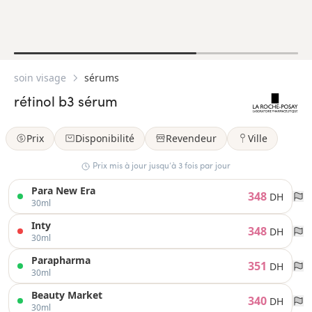
soin visage
sérums
rétinol b3 sérum
Prix
Disponibilité
Revendeur
Ville
Prix mis à jour jusqu’à 3 fois par jour
Para New Era
348
DH
30ml
Inty
348
DH
30ml
Parapharma
351
DH
30ml
Beauty Market
340
DH
30ml