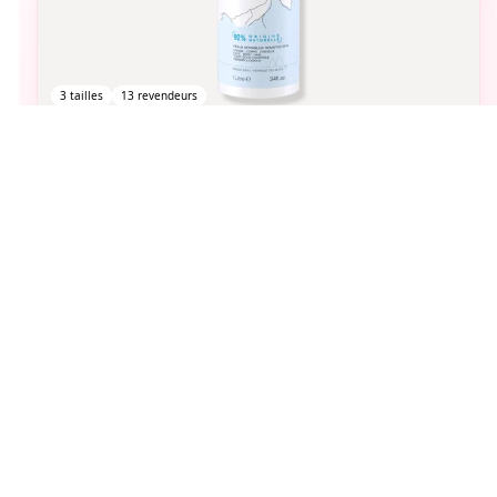
3
tailles
13
revendeurs
Uriage
crème lavante
À partir de
112
DH
aimer
Vous pourriez