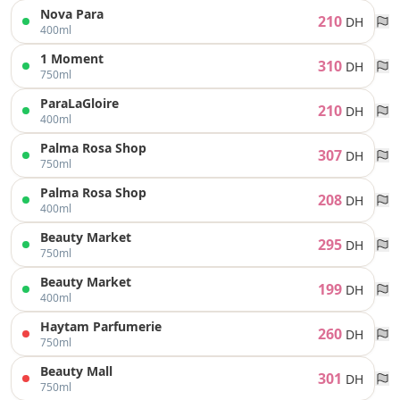
Nova Para
210
DH
400ml
1 Moment
310
DH
750ml
ParaLaGloire
210
DH
400ml
Palma Rosa Shop
307
DH
750ml
Palma Rosa Shop
208
DH
400ml
Beauty Market
295
DH
750ml
Beauty Market
199
DH
400ml
Haytam Parfumerie
260
DH
750ml
Beauty Mall
301
DH
750ml