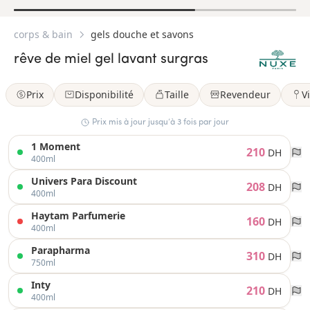
corps & bain
gels douche et savons
rêve de miel gel lavant surgras
Prix
Disponibilité
Taille
Revendeur
Vi
Prix mis à jour jusqu’à 3 fois par jour
1 Moment
210
DH
400ml
Univers Para Discount
208
DH
400ml
Haytam Parfumerie
160
DH
400ml
Parapharma
310
DH
750ml
Inty
210
DH
400ml