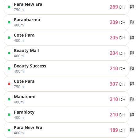
Para New Era
269
DH
750ml
Parapharma
209
DH
400ml
Cote Para
205
DH
400ml
Beauty Mall
204
DH
400ml
Beauty Success
210
DH
400ml
Cote Para
307
DH
750ml
Maparami
210
DH
400ml
Parabioty
210
DH
400ml
Para New Era
189
DH
400ml