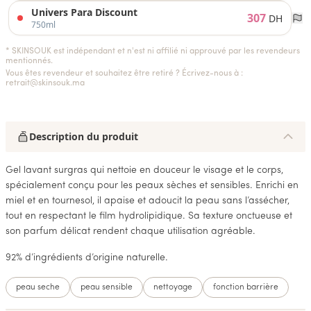
Univers Para Discount
307
DH
750ml
* SKINSOUK est indépendant et n'est ni affilié ni approuvé par les revendeurs
mentionnés.
Vous êtes revendeur et souhaitez être retiré ? Écrivez-nous à :
retrait@skinsouk.ma
Description du produit
Gel lavant surgras qui nettoie en douceur le visage et le corps,
spécialement conçu pour les peaux sèches et sensibles. Enrichi en
miel et en tournesol, il apaise et adoucit la peau sans l’assécher,
tout en respectant le film hydrolipidique. Sa texture onctueuse et
son parfum délicat rendent chaque utilisation agréable.
92% d’ingrédients d’origine naturelle.
peau seche
peau sensible
nettoyage
fonction barrière