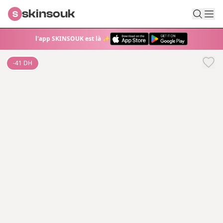
skinsouk
S
l'app SKINSOUK est là ✨
-
41
DH