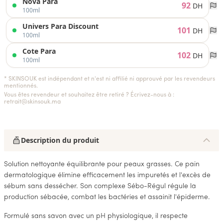
Nova Para
92
DH
100ml
Univers Para Discount
101
DH
100ml
Cote Para
102
DH
100ml
* SKINSOUK est indépendant et n'est ni affilié ni approuvé par les revendeurs
mentionnés.
Vous êtes revendeur et souhaitez être retiré ? Écrivez-nous à :
retrait@skinsouk.ma
Description du produit
Solution nettoyante équilibrante pour peaux grasses. Ce pain
dermatologique élimine efficacement les impuretés et l'excès de
sébum sans dessécher. Son complexe Sébo-Régul régule la
production sébacée, combat les bactéries et assainit l'épiderme.
Formulé sans savon avec un pH physiologique, il respecte