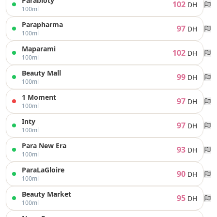
Parabioty
102
DH
100ml
Parapharma
97
DH
100ml
Maparami
102
DH
100ml
Beauty Mall
99
DH
100ml
1 Moment
97
DH
100ml
Inty
97
DH
100ml
Para New Era
93
DH
100ml
ParaLaGloire
90
DH
100ml
Beauty Market
95
DH
100ml