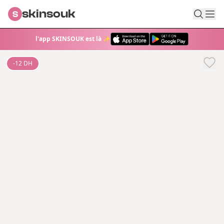
skinsouk
S
l'app SKINSOUK est là ✨
-
12
DH