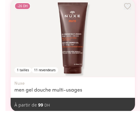
-
26
DH
1
tailles
11
revendeurs
Nuxe
men gel douche multi-usages
À partir de
99
DH