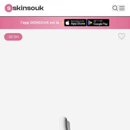
skinsouk
S
l'app SKINSOUK est là ✨
-
30
DH