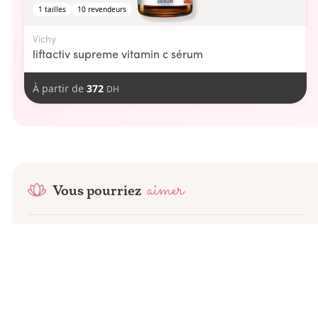
1
tailles
10
revendeurs
Vichy
liftactiv supreme vitamin c sérum
À partir de
372
DH
aimer
Vous pourriez