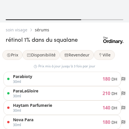
soin visage
sérums
rétinol 1% dans du squalane
Prix
Disponibilité
Revendeur
Ville
Prix mis à jour jusqu’à 3 fois par jour
Parabioty
180
DH
30ml
ParaLaGloire
210
DH
30ml
Haytam Parfumerie
140
DH
30ml
Nova Para
180
DH
30ml