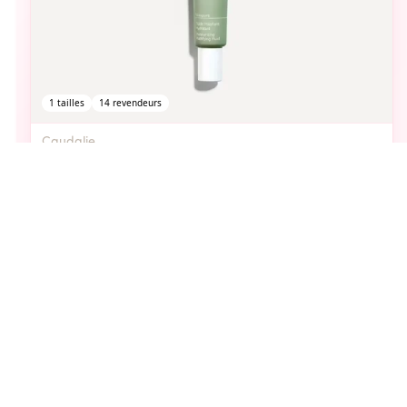
1
tailles
14
revendeurs
Caudalie
vinopure fluide matifiant
À partir de
304
DH
aimer
Vous pourriez