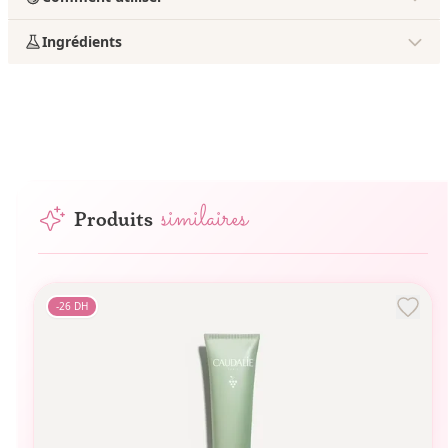
Ingrédients
similaires
Produits
-
26
DH