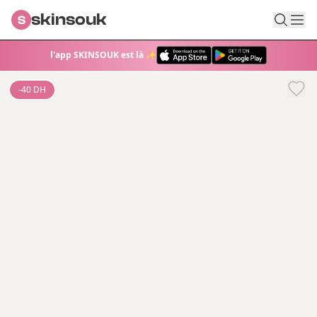
skinsouk
S
l'app SKINSOUK est là ✨
-
40
DH