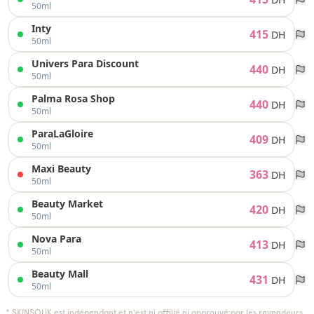
50ml
Inty
415
DH
50ml
Univers Para Discount
440
DH
50ml
Palma Rosa Shop
440
DH
50ml
ParaLaGloire
409
DH
50ml
Maxi Beauty
363
DH
50ml
Beauty Market
420
DH
50ml
Nova Para
413
DH
50ml
Beauty Mall
431
DH
50ml
* SKINSOUK est indépendant et n'est ni affilié ni approuvé par les revendeurs