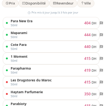
Prix
Disponibilité
Revendeur
Ville
Prix mis à jour jusqu’à 3 fois par jour
Para New Era
404
DH
50ml
Maparami
444
DH
50ml
Cote Para
440
DH
50ml
1 Moment
415
DH
50ml
Parapharma
419
DH
50ml
Les Drugstores du Maroc
415
DH
50ml
Haytam Parfumerie
350
DH
50ml
Parabioty
415
DH