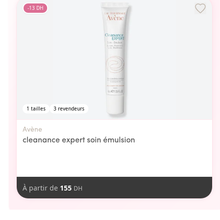
-
13
DH
1
tailles
3
revendeurs
Avène
cleanance expert soin émulsion
À partir de
155
DH