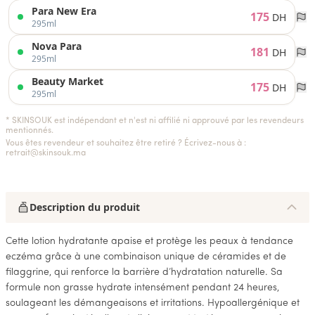
Para New Era
175
DH
295ml
Nova Para
181
DH
295ml
Beauty Market
175
DH
295ml
* SKINSOUK est indépendant et n'est ni affilié ni approuvé par les revendeurs
mentionnés.
Vous êtes revendeur et souhaitez être retiré ? Écrivez-nous à :
retrait@skinsouk.ma
Description du produit
Cette lotion hydratante apaise et protège les peaux à tendance
eczéma grâce à une combinaison unique de céramides et de
filaggrine, qui renforce la barrière d’hydratation naturelle. Sa
formule non grasse hydrate intensément pendant 24 heures,
soulageant les démangeaisons et irritations. Hypoallergénique et