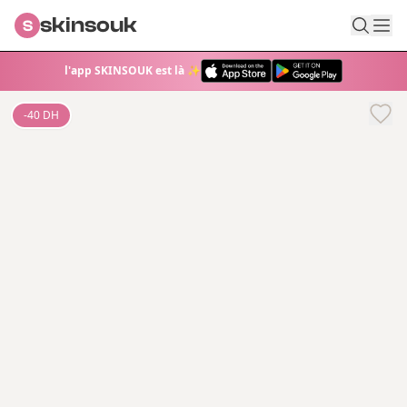
skinsouk
S
l'app SKINSOUK est là ✨
-
40
DH