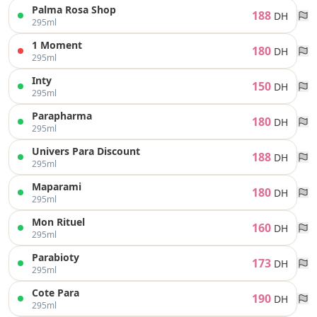
Palma Rosa Shop
188
DH
295ml
1 Moment
180
DH
295ml
Inty
150
DH
295ml
Parapharma
180
DH
295ml
Univers Para Discount
188
DH
295ml
Maparami
180
DH
295ml
Mon Rituel
160
DH
295ml
Parabioty
173
DH
295ml
Cote Para
190
DH
295ml