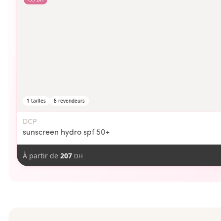
1
tailles
8
revendeurs
DCP
sunscreen hydro spf 50+
À partir de
207
DH