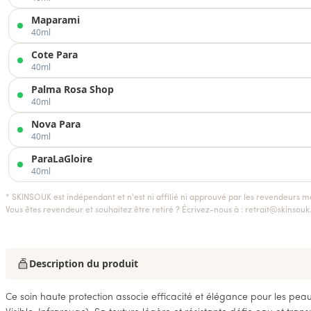
Maparami
40ml
Cote Para
40ml
Palma Rosa Shop
40ml
Nova Para
40ml
ParaLaGloire
40ml
* SKINSOUK est indépendant et n'est ni affilié ni approuvé par les revendeurs m
Vous êtes revendeur et souhaitez être retiré ? Écrivez-nous à :
retrait@skinsou
Description du produit
Ce soin haute protection associe efficacité et élégance pour les pea