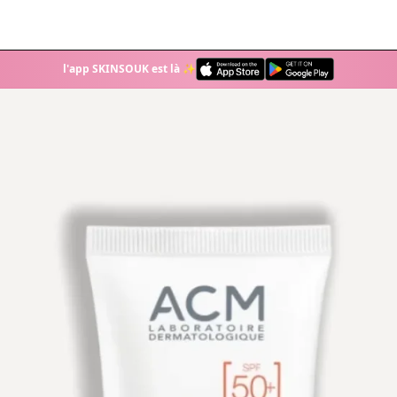
l'app SKINSOUK est là ✨