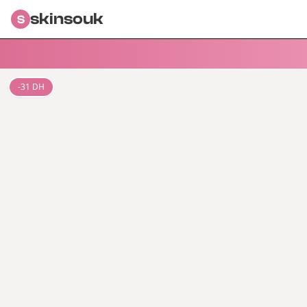
skinsouk
S
-
31
DH