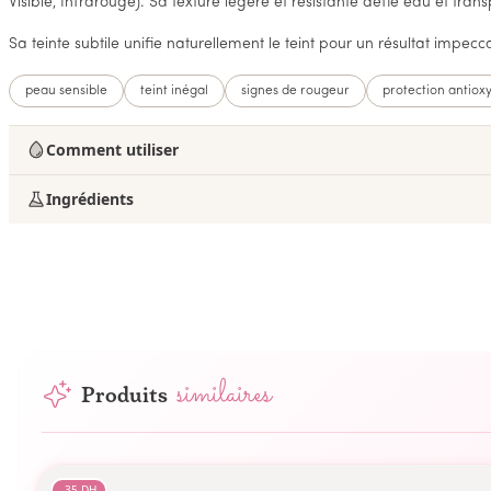
Visible, Infrarouge). Sa texture légère et résistante défie eau et tra
Sa teinte subtile unifie naturellement le teint pour un résultat impec
peau sensible
teint inégal
signes de rougeur
protection antiox
Comment utiliser
Ingrédients
similaires
Produits
-
35
DH