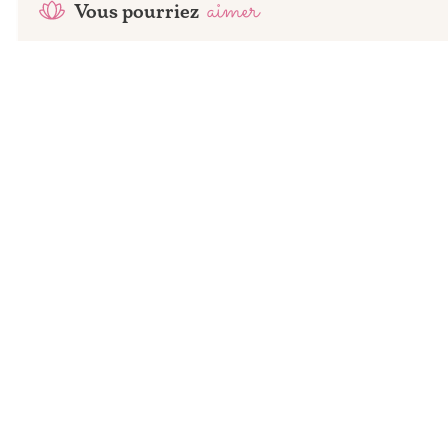
aimer
Vous pourriez
-
160
DH
1
tailles
8
revendeurs
Anua
niacinamide 10% + txa 4% serum
À partir de
220
DH