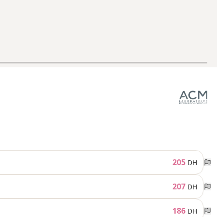
205
DH
207
DH
186
DH