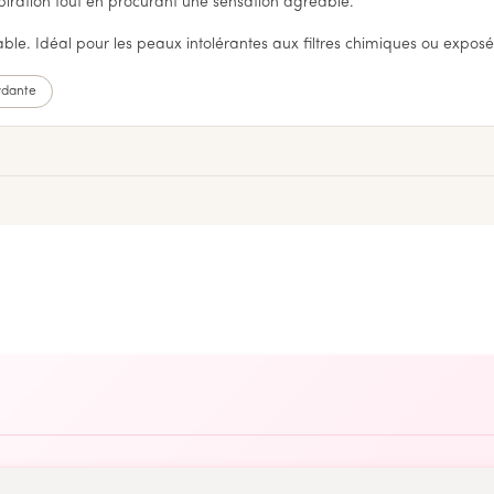
nspiration tout en procurant une sensation agréable.
cable. Idéal pour les peaux intolérantes aux filtres chimiques ou expos
ydante