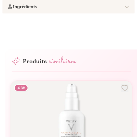
Ingrédients
similaires
Produits
-
6
DH