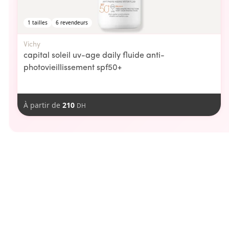
1
tailles
6
revendeurs
Vichy
capital soleil uv-age daily fluide anti-
photovieillissement spf50+
À partir de
210
DH
aimer
Vous pourriez
-
25
DH