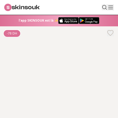
skinsouk
S
l'app SKINSOUK est là ✨
-
78
DH