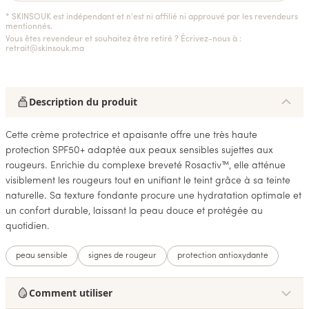
* SKINSOUK est indépendant et n'est ni affilié ni approuvé par les revendeurs
mentionnés.
Vous êtes revendeur et souhaitez être retiré ? Écrivez-nous à :
retrait@skinsouk.ma
Description du produit
Cette crème protectrice et apaisante offre une très haute
protection SPF50+ adaptée aux peaux sensibles sujettes aux
rougeurs. Enrichie du complexe breveté Rosactiv™, elle atténue
visiblement les rougeurs tout en unifiant le teint grâce à sa teinte
naturelle. Sa texture fondante procure une hydratation optimale et
un confort durable, laissant la peau douce et protégée au
quotidien.
peau sensible
signes de rougeur
protection antioxydante
Comment utiliser