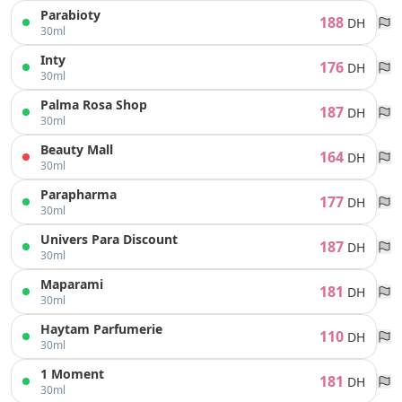
Parabioty
188
DH
30ml
Inty
176
DH
30ml
Palma Rosa Shop
187
DH
30ml
Beauty Mall
164
DH
30ml
Parapharma
177
DH
30ml
Univers Para Discount
187
DH
30ml
Maparami
181
DH
30ml
Haytam Parfumerie
110
DH
30ml
1 Moment
181
DH
30ml