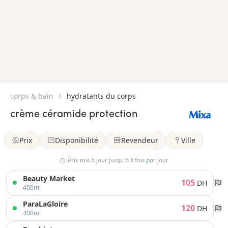
corps & bain
hydratants du corps
crème céramide protection
Prix
Disponibilité
Revendeur
Ville
Prix mis à jour jusqu’à 3 fois par jour
Beauty Market
105
DH
400ml
ParaLaGloire
120
DH
400ml