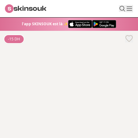
skinsouk
S
l'app SKINSOUK est là ✨
-
15
DH