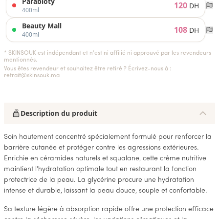
Parabioty
120
DH
400ml
Beauty Mall
108
DH
400ml
* SKINSOUK est indépendant et n'est ni affilié ni approuvé par les revendeurs
mentionnés.
Vous êtes revendeur et souhaitez être retiré ? Écrivez-nous à :
retrait@skinsouk.ma
Description du produit
Soin hautement concentré spécialement formulé pour renforcer la
barrière cutanée et protéger contre les agressions extérieures.
Enrichie en céramides naturels et squalane, cette crème nutritive
maintient l'hydratation optimale tout en restaurant la fonction
protectrice de la peau. La glycérine procure une hydratation
intense et durable, laissant la peau douce, souple et confortable.
Sa texture légère à absorption rapide offre une protection efficace