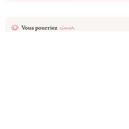
aimer
Vous pourriez
-
18
DH
1
tailles
12
revendeurs
Nuxe