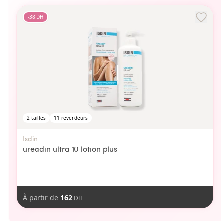
-
38
DH
2
tailles
11
revendeurs
Isdin
ureadin ultra 10 lotion plus
À partir de
162
DH