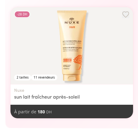
-
28
DH
2
tailles
11
revendeurs
Nuxe
sun lait fraîcheur après-soleil
À partir de
180
DH