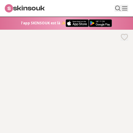
skinsouk
S
l'app SKINSOUK est là ✨