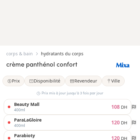
corps & bain
hydratants du corps
crème panthénol confort
Prix
Disponibilité
Revendeur
Ville
Prix mis à jour jusqu’à 3 fois par jour
Beauty Mall
108
DH
400ml
ParaLaGloire
120
DH
400ml
Parabioty
120
DH