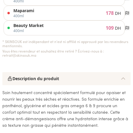
400ml
Maparami
178
DH
400ml
Beauty Market
109
DH
400ml
* SKINSOUK est indépendant et n'est ni affilié ni approuvé par les revendeurs
mentionnés.
Vous êtes revendeur et souhaitez être retiré ? Écrivez-nous à :
retrait@skinsouk.ma
Description du produit
Soin hautement concentré spécialement formulé pour apaiser et
nourrir les peaux très sèches et réactives. Sa formule enrichie en
panthénol, glycérine et acides gras omega 6 & 9 procure un
confort optimal tout en respectant la sensibilité cutanée. Cette
crème anti-démangeaisons offre une hydratation intense grâce à
sa texture non grasse qui pénètre instantanément.