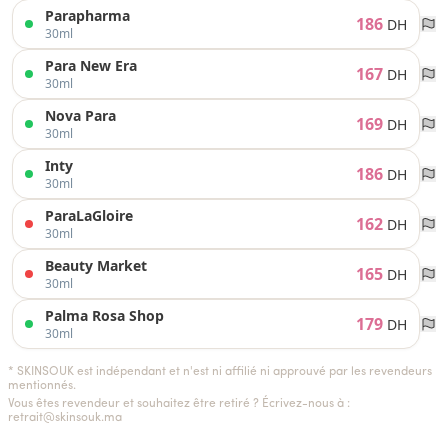
Parapharma
186
DH
30ml
Para New Era
167
DH
30ml
Nova Para
169
DH
30ml
Inty
186
DH
30ml
ParaLaGloire
162
DH
30ml
Beauty Market
165
DH
30ml
Palma Rosa Shop
179
DH
30ml
* SKINSOUK est indépendant et n'est ni affilié ni approuvé par les revendeurs
mentionnés.
Vous êtes revendeur et souhaitez être retiré ? Écrivez-nous à :
retrait@skinsouk.ma