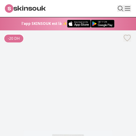
skinsouk
S
l'app SKINSOUK est là ✨
-
20
DH