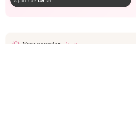
À partir de
145
DH
aimer
Vous pourriez
1
tailles
1
revendeurs