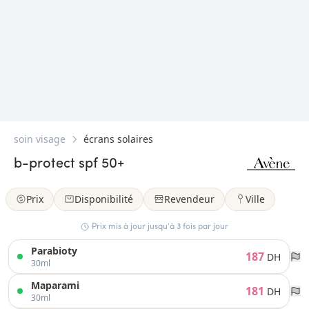
soin visage
écrans solaires
b-protect spf 50+
Prix
Disponibilité
Revendeur
Ville
Prix mis à jour jusqu’à 3 fois par jour
Parabioty
187
DH
30ml
Maparami
181
DH
30ml