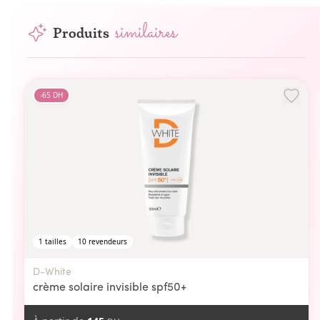
similaires
Produits
-
65
DH
1
tailles
10
revendeurs
D-White
crème solaire invisible spf50+