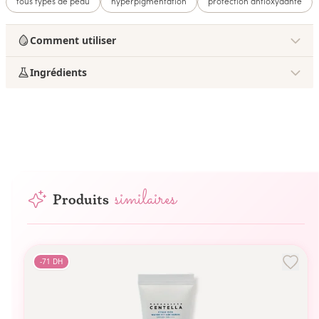
tous types de peau
hyperpigmentation
protection antioxydante
Comment utiliser
Ingrédients
similaires
Produits
-
71
DH