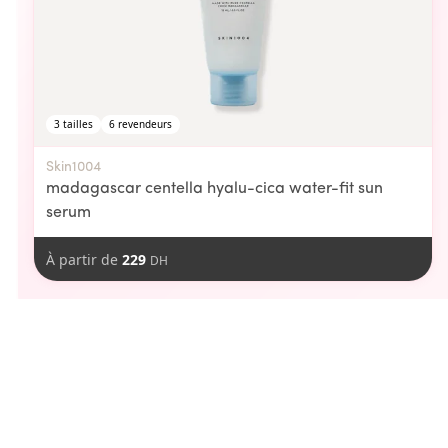
3
tailles
6
revendeurs
Skin1004
madagascar centella hyalu-cica water-fit sun
serum
À partir de
229
DH
aimer
Vous pourriez