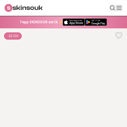
skinsouk
S
l'app SKINSOUK est là ✨
-
20
DH