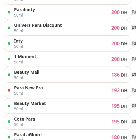
Parabioty
200
DH
50ml
Univers Para Discount
200
DH
50ml
Inty
200
DH
50ml
1 Moment
200
DH
50ml
Beauty Mall
186
DH
50ml
Para New Era
192
DH
50ml
Beauty Market
195
DH
50ml
Cote Para
195
DH
50ml
ParaLaGloire
180
DH