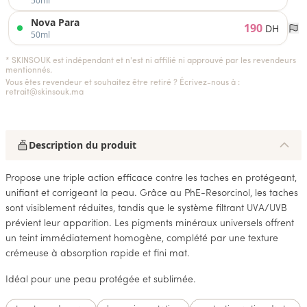
50ml
Nova Para
190
DH
50ml
* SKINSOUK est indépendant et n'est ni affilié ni approuvé par les revendeurs
mentionnés.
Vous êtes revendeur et souhaitez être retiré ? Écrivez-nous à :
retrait@skinsouk.ma
Description du produit
Propose une triple action efficace contre les taches en protégeant,
unifiant et corrigeant la peau. Grâce au PhE-Resorcinol, les taches
sont visiblement réduites, tandis que le système filtrant UVA/UVB
prévient leur apparition. Les pigments minéraux universels offrent
un teint immédiatement homogène, complété par une texture
crémeuse à absorption rapide et fini mat.
Idéal pour une peau protégée et sublimée.