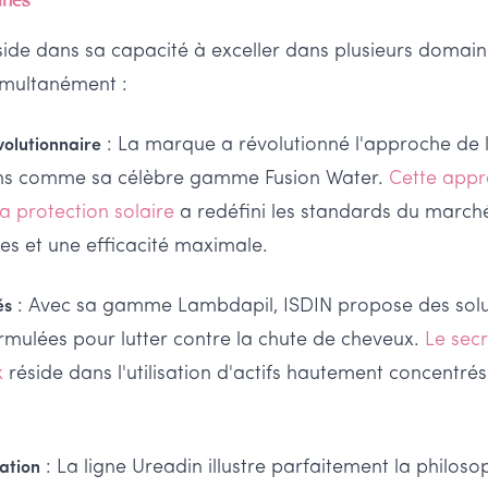
side dans sa capacité à exceller dans plusieurs domai
imultanément :
: La marque a révolutionné l'approche de 
volutionnaire
ons comme sa célèbre gamme Fusion Water.
Cette app
a protection solaire
a redéfini les standards du march
res et une efficacité maximale.
: Avec sa gamme Lambdapil, ISDIN propose des solu
és
rmulées pour lutter contre la chute de cheveux.
Le sec
x
réside dans l'utilisation d'actifs hautement concentré
: La ligne Ureadin illustre parfaitement la philosop
ation