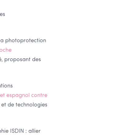
nes
la photoprotection
roche
é, proposant des
tions
ret espagnol contre
s et de technologies
hie ISDIN : allier