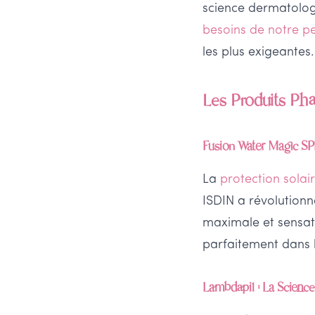
science dermatologiq
besoins de notre p
les plus exigeantes.
Les Produits Phar
Fusion Water Magic SPF
La
protection solai
ISDIN a révolutionn
maximale et sensati
parfaitement dans 
Lambdapil : La Scienc