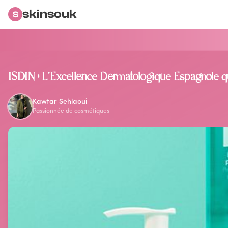
skinsouk
S
Retour au blog
ISDIN : L'Excellence Dermatologique Espagnole q
Kawtar Sehlaoui
Passionnée de cosmétiques