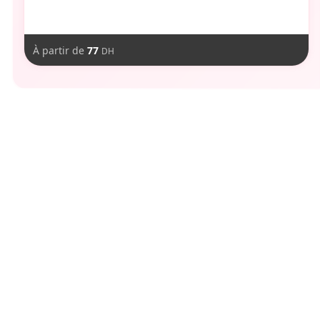
À partir de
77
DH
aimer
Vous pourriez
-
16
DH