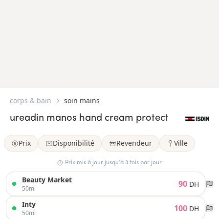
corps & bain
soin mains
ureadin manos hand cream protect
Prix
Disponibilité
Revendeur
Ville
Prix mis à jour jusqu’à 3 fois par jour
Beauty Market
90
DH
50ml
Inty
100
DH
50ml