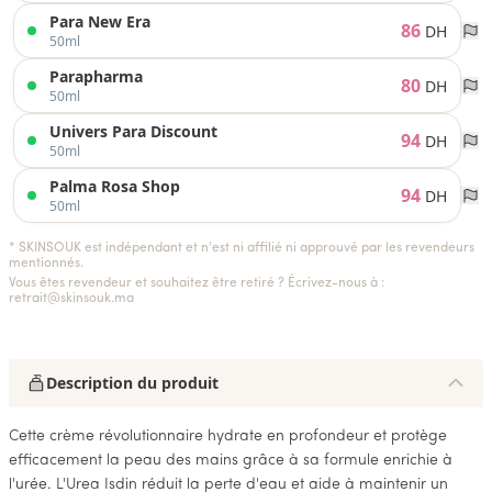
Para New Era
86
DH
50ml
Parapharma
80
DH
50ml
Univers Para Discount
94
DH
50ml
Palma Rosa Shop
94
DH
50ml
* SKINSOUK est indépendant et n'est ni affilié ni approuvé par les revendeurs
mentionnés.
Vous êtes revendeur et souhaitez être retiré ? Écrivez-nous à :
retrait@skinsouk.ma
Description du produit
Cette crème révolutionnaire hydrate en profondeur et protège
efficacement la peau des mains grâce à sa formule enrichie à
l'urée. L'Urea Isdin réduit la perte d'eau et aide à maintenir un