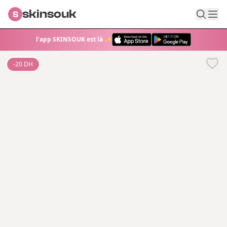
skinsouk
S
l'app SKINSOUK est là ✨
-
20
DH