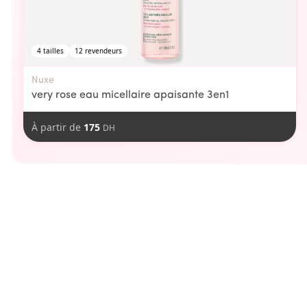
4
tailles
12
revendeurs
Nuxe
very rose eau micellaire apaisante 3en1
À partir de
175
DH
aimer
Vous pourriez
-
17
DH