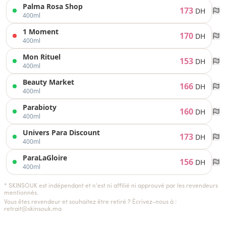
Palma Rosa Shop
173
DH
400ml
1 Moment
170
DH
400ml
Mon Rituel
153
DH
400ml
Beauty Market
166
DH
400ml
Parabioty
160
DH
400ml
Univers Para Discount
173
DH
400ml
ParaLaGloire
156
DH
400ml
* SKINSOUK est indépendant et n'est ni affilié ni approuvé par les revendeurs
mentionnés.
Vous êtes revendeur et souhaitez être retiré ? Écrivez-nous à :
retrait@skinsouk.ma