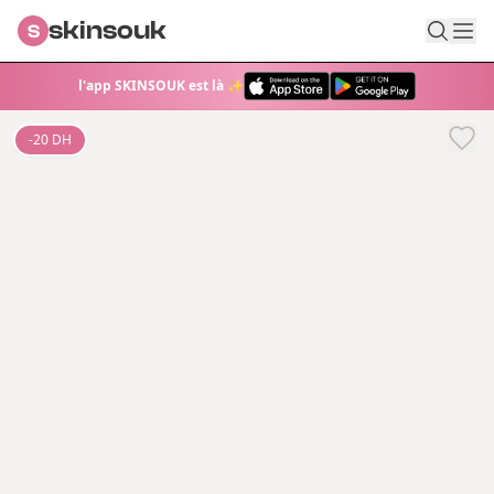
skinsouk
S
l'app SKINSOUK est là ✨
-
20
DH