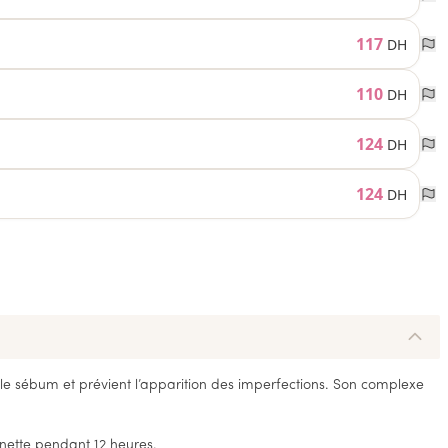
117
DH
110
DH
124
DH
124
DH
le sébum et prévient l’apparition des imperfections. Son complexe
nette pendant 12 heures.