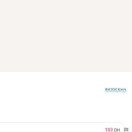
103
DH