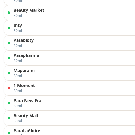
30ml
Beauty Market
30ml
Inty
30ml
Parabioty
30ml
Parapharma
30ml
Maparami
30ml
1 Moment
30ml
Para New Era
30ml
Beauty Mall
30ml
ParaLaGloire