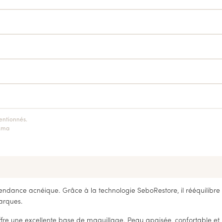
entionnés.
k.ma
endance acnéique. Grâce à la technologie SeboRestore, il rééquilibre 
marques.
ffre une excellente base de maquillage. Peau apaisée, confortable et 