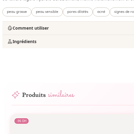
peau grasse
peau sensible
pores dilatés
acné
signes de r
Comment utiliser
Ingrédients
similaires
Produits
-
96
DH