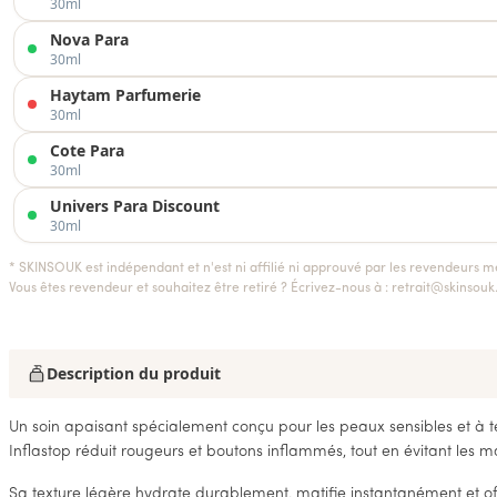
30ml
Nova Para
30ml
Haytam Parfumerie
30ml
Cote Para
30ml
Univers Para Discount
30ml
* SKINSOUK est indépendant et n'est ni affilié ni approuvé par les revendeurs m
Vous êtes revendeur et souhaitez être retiré ? Écrivez-nous à :
retrait@skinsou
Description du produit
Un soin apaisant spécialement conçu pour les peaux sensibles et à t
Inflastop réduit rougeurs et boutons inflammés, tout en évitant les 
Sa texture légère hydrate durablement, matifie instantanément et o