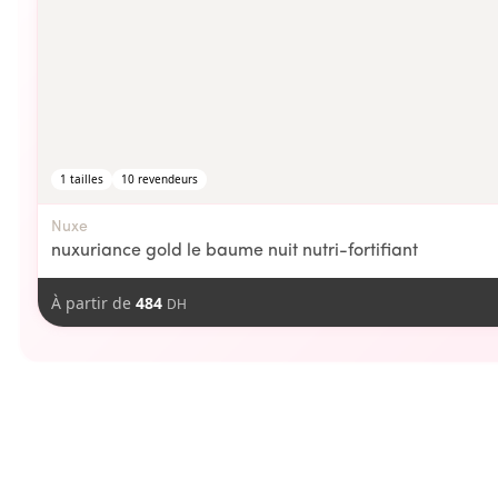
1
tailles
10
revendeurs
Nuxe
nuxuriance gold le baume nuit nutri-fortifiant
À partir de
484
DH
aimer
Vous pourriez