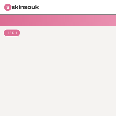
skinsouk
S
-
13
DH