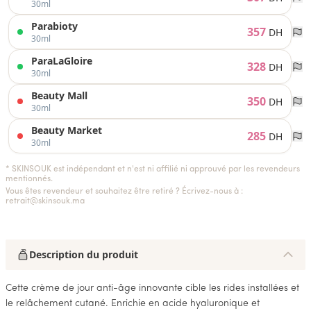
30ml
Parabioty
357
DH
30ml
ParaLaGloire
328
DH
30ml
Beauty Mall
350
DH
30ml
Beauty Market
285
DH
30ml
* SKINSOUK est indépendant et n'est ni affilié ni approuvé par les revendeurs
mentionnés.
Vous êtes revendeur et souhaitez être retiré ? Écrivez-nous à :
retrait@skinsouk.ma
Description du produit
Cette crème de jour anti-âge innovante cible les rides installées et
le relâchement cutané. Enrichie en acide hyaluronique et