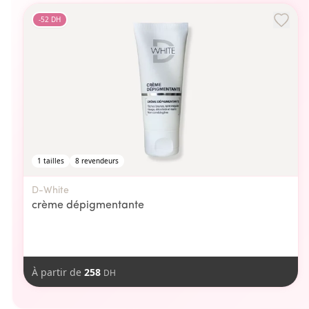
-
52
DH
1
tailles
8
revendeurs
D-White
crème dépigmentante
À partir de
258
DH