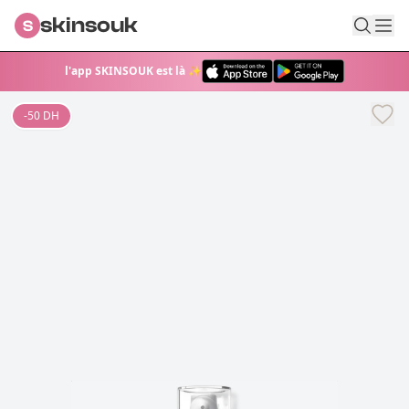
skinsouk
S
l'app SKINSOUK est là ✨
-
50
DH