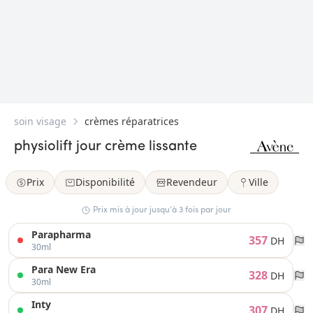
soin visage
crèmes réparatrices
physiolift jour crème lissante
Prix
Disponibilité
Revendeur
Ville
Prix mis à jour jusqu’à 3 fois par jour
Parapharma
357
DH
30ml
Para New Era
328
DH
30ml
Inty
307
DH