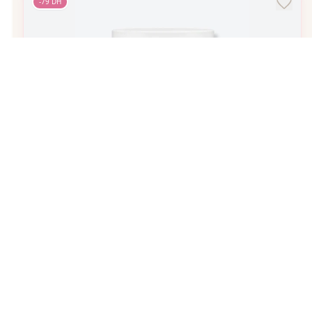
-
79
DH
5
tailles
16
revendeurs
CeraVe
baume hydratant
À partir de
125
DH