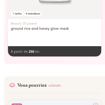
1
tailles
4
revendeurs
Beauty Of Joseon
ground rice and honey glow mask
À partir de
250
DH
aimer
Vous pourriez