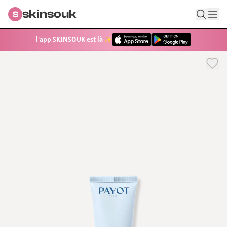
skinsouk
S
l'app SKINSOUK est là ✨