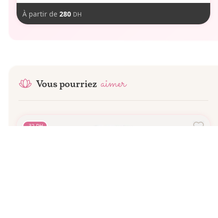
À partir de
280
DH
aimer
Vous pourriez
-
32
DH