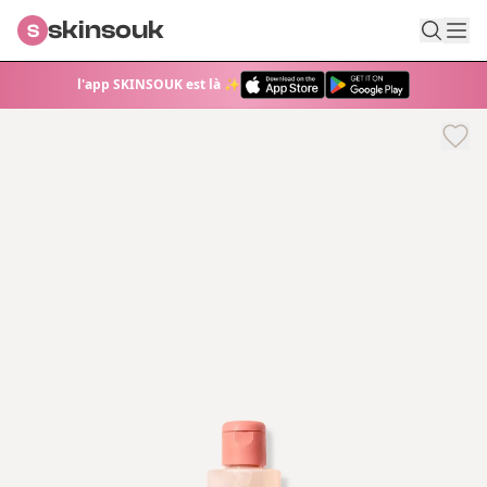
skinsouk
S
l'app SKINSOUK est là ✨