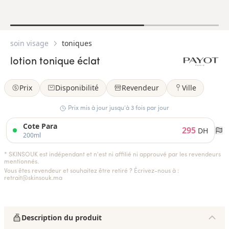
soin visage
toniques
lotion tonique éclat
Prix
Disponibilité
Revendeur
Ville
Prix mis à jour jusqu’à 3 fois par jour
Cote Para
295
DH
200ml
* SKINSOUK est indépendant et n'est ni affilié ni approuvé par les revendeurs
mentionnés.
Vous êtes revendeur et souhaitez être retiré ? Écrivez-nous à :
retrait@skinsouk.ma
Description du produit