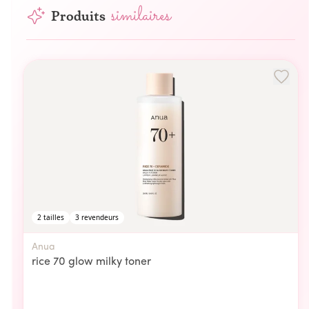
similaires
Produits
2
tailles
3
revendeurs
Anua
rice 70 glow milky toner