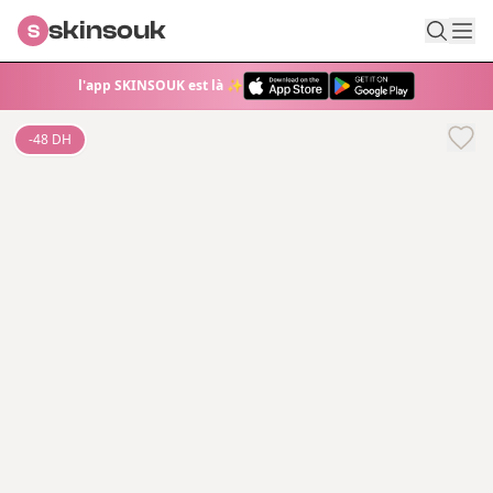
skinsouk
S
l'app SKINSOUK est là ✨
-
48
DH