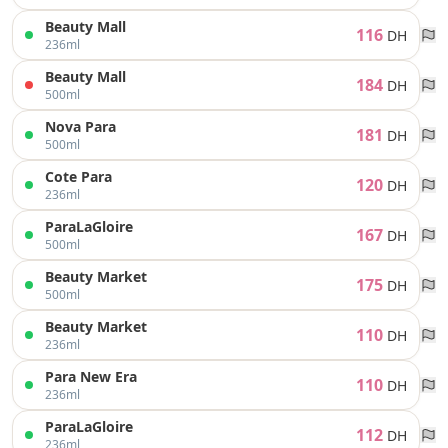
Beauty Mall
116
DH
236ml
Beauty Mall
184
DH
500ml
Nova Para
181
DH
500ml
Cote Para
120
DH
236ml
ParaLaGloire
167
DH
500ml
Beauty Market
175
DH
500ml
Beauty Market
110
DH
236ml
Para New Era
110
DH
236ml
ParaLaGloire
112
DH
236ml