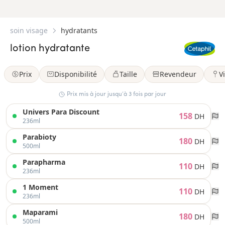
soin visage
hydratants
lotion hydratante
Prix
Disponibilité
Taille
Revendeur
Vi
Prix mis à jour jusqu’à 3 fois par jour
Univers Para Discount
158
DH
236ml
Parabioty
180
DH
500ml
Parapharma
110
DH
236ml
1 Moment
110
DH
236ml
Maparami
180
DH
500ml