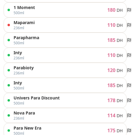
1 Moment
180
DH
500ml
Maparami
110
DH
236ml
Parapharma
185
DH
500ml
Inty
110
DH
236ml
Parabioty
120
DH
236ml
Inty
185
DH
500ml
Univers Para Discount
178
DH
500ml
Nova Para
114
DH
236ml
Para New Era
175
DH
500ml