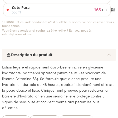
Cote Para
168
DH
500ml
* SKINSOUK est indépendant et n'est ni affilié ni approuvé par les revendeurs
mentionnés.
Vous êtes revendeur et souhaitez être retiré ? Écrivez-nous à :
retrait@skinsouk.ma
Description du produit
Lotion légère et rapidement absorbée, enrichie en glycérine
hydratante, panthénol apaisant (vitamine B5) et niacinamide
lissante (vitamine B3). Sa formule quotidienne procure une
hydratation durable de 48 heures, apaise instantanément et laisse
la peau douce et lisse. Cliniquement prouvée pour restaurer la
barrière d’hydratation en une semaine, elle protège contre 5
signes de sensibilité et convient même aux peaux les plus
délicates.