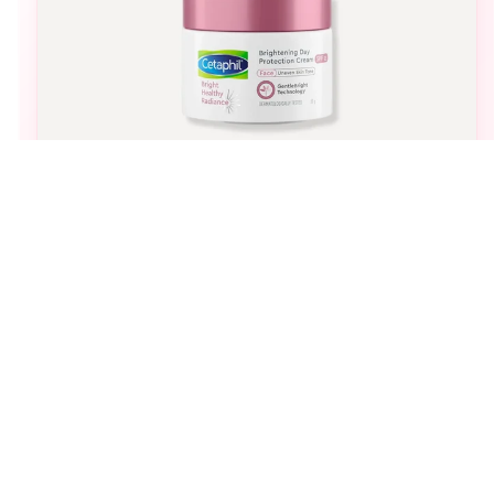
1
tailles
3
revendeurs
Cetaphil
bright healthy radiance crème protectrice de jour
À partir de
273
DH
aimer
Vous pourriez