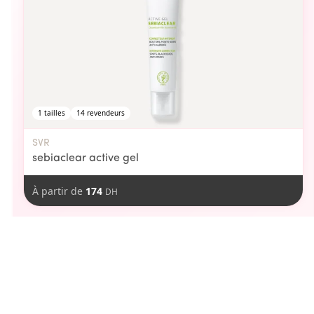
1
tailles
14
revendeurs
SVR
sebiaclear active gel
À partir de
174
DH
aimer
Vous pourriez