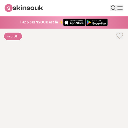
skinsouk
S
l'app SKINSOUK est là ✨
-
70
DH