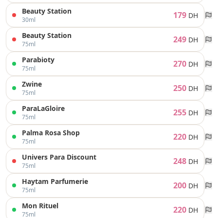
Beauty Station
179
DH
30ml
Beauty Station
249
DH
75ml
Parabioty
270
DH
75ml
Zwine
250
DH
75ml
ParaLaGloire
255
DH
75ml
Palma Rosa Shop
220
DH
75ml
Univers Para Discount
248
DH
75ml
Haytam Parfumerie
200
DH
75ml
Mon Rituel
220
DH
75ml