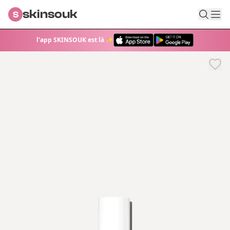
skinsouk
S
l'app SKINSOUK est là ✨