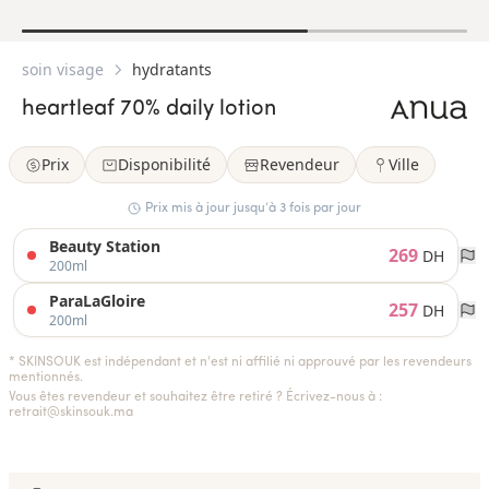
soin visage
hydratants
heartleaf 70% daily lotion
Prix
Disponibilité
Revendeur
Ville
Prix mis à jour jusqu’à 3 fois par jour
Beauty Station
269
DH
200ml
ParaLaGloire
257
DH
200ml
* SKINSOUK est indépendant et n'est ni affilié ni approuvé par les revendeurs
mentionnés.
Vous êtes revendeur et souhaitez être retiré ? Écrivez-nous à :
retrait@skinsouk.ma