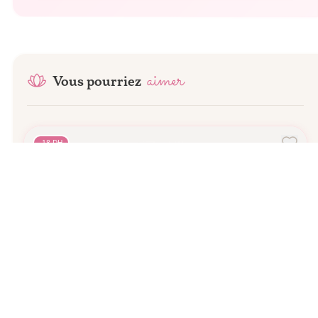
aimer
Vous pourriez
-
18
DH
1
tailles
11
revendeurs