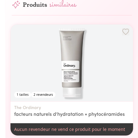
similaires
Produits
1
tailles
2
revendeurs
The Ordinary
facteurs naturels d'hydratation + phytocéramides
Aucun revendeur ne vend ce produit pour le moment