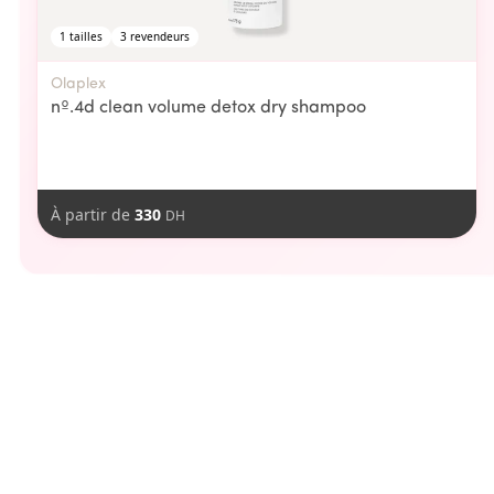
1
tailles
3
revendeurs
Olaplex
nº.4d clean volume detox dry shampoo
À partir de
330
DH
aimer
Vous pourriez
-
100
DH