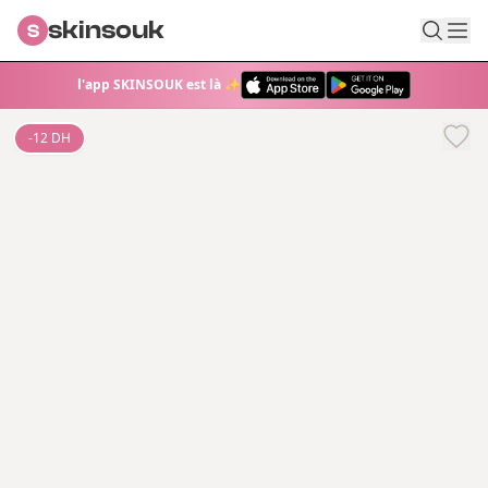
skinsouk
S
l'app SKINSOUK est là ✨
-
12
DH