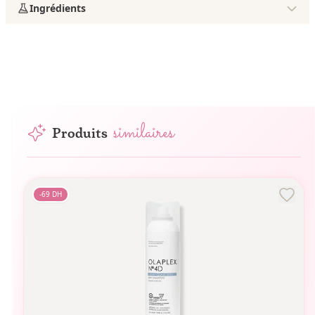
Ingrédients
similaires
Produits
-
69
DH