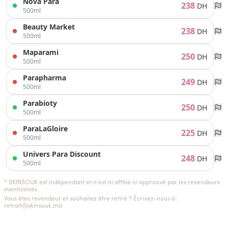
Nova Para
238
DH
500ml
Beauty Market
238
DH
500ml
Maparami
250
DH
500ml
Parapharma
249
DH
500ml
Parabioty
250
DH
500ml
ParaLaGloire
225
DH
500ml
Univers Para Discount
248
DH
500ml
* SKINSOUK est indépendant et n'est ni affilié ni approuvé par les revendeurs
mentionnés.
Vous êtes revendeur et souhaitez être retiré ? Écrivez-nous à :
retrait@skinsouk.ma