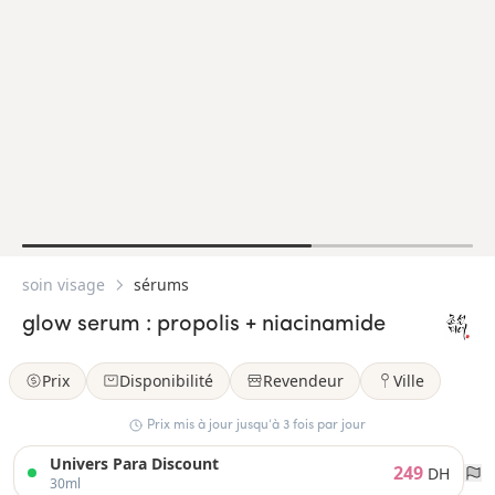
soin visage
sérums
glow serum : propolis + niacinamide
Prix
Disponibilité
Revendeur
Ville
Prix mis à jour jusqu’à 3 fois par jour
Univers Para Discount
249
DH
30ml