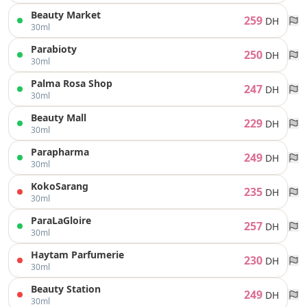
Beauty Market
259
DH
30ml
Parabioty
250
DH
30ml
Palma Rosa Shop
247
DH
30ml
Beauty Mall
229
DH
30ml
Parapharma
249
DH
30ml
KokoSarang
235
DH
30ml
ParaLaGloire
257
DH
30ml
Haytam Parfumerie
230
DH
30ml
Beauty Station
249
DH
30ml