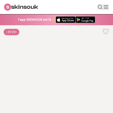
skinsouk
S
l'app SKINSOUK est là ✨
-
39
DH