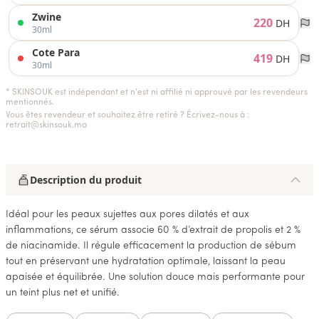
Zwine
220
DH
30ml
Cote Para
419
DH
30ml
* SKINSOUK est indépendant et n'est ni affilié ni approuvé par les revendeurs
mentionnés.
Vous êtes revendeur et souhaitez être retiré ? Écrivez-nous à :
retrait@skinsouk.ma
Description du produit
Idéal pour les peaux sujettes aux pores dilatés et aux
inflammations, ce sérum associe 60 % d’extrait de propolis et 2 %
de niacinamide. Il régule efficacement la production de sébum
tout en préservant une hydratation optimale, laissant la peau
apaisée et équilibrée. Une solution douce mais performante pour
un teint plus net et unifié.