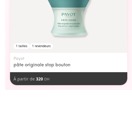
1
tailles
1
revendeurs
Payot
pâte originale stop bouton
À partir de
320
DH
aimer
Vous pourriez