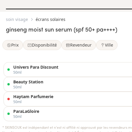
soin visage
écrans solaires
ginseng moist sun serum (spf 50+ pa++++)
Prix
Disponibilité
Revendeur
Ville
Univers Para Discount
50ml
Beauty Station
50ml
Haytam Parfumerie
50ml
ParaLaGloire
50ml
* SKINSOUK est indépendant et n'est ni affilié ni approuvé par les revendeurs m