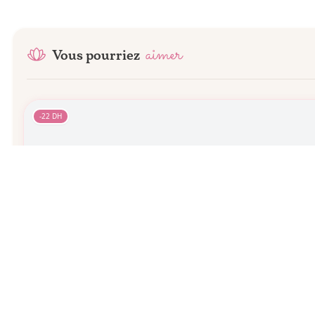
aimer
Vous pourriez
-
22
DH
1
tailles
11
revendeurs
Avène
cleanance comedomed