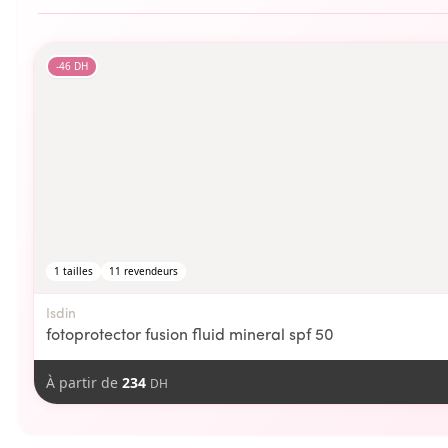
-
46
DH
1
tailles
11
revendeurs
Isdin
fotoprotector fusion fluid mineral spf 50
À partir de
234
DH