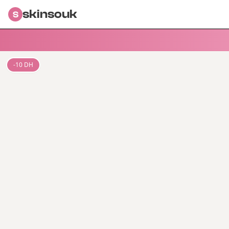
skinsouk
S
-
10
DH