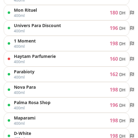
400ml
Mon Rituel
180
DH
400ml
Univers Para Discount
196
DH
400ml
1 Moment
198
DH
400ml
Haytam Parfumerie
160
DH
400ml
Parabioty
162
DH
400ml
Nova Para
198
DH
400ml
Palma Rosa Shop
196
DH
400ml
Maparami
198
DH
400ml
D-White
198
DH