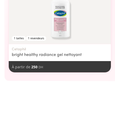
1
tailles
1
revendeurs
Cetaphil
bright healthy radiance gel nettoyant
À partir de
250
DH
aimer
Vous pourriez