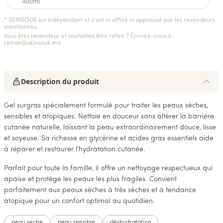
400ml
* SKINSOUK est indépendant et n'est ni affilié ni approuvé par les revendeurs
mentionnés.
Vous êtes revendeur et souhaitez être retiré ? Écrivez-nous à :
retrait@skinsouk.ma
Description du produit
Gel surgras spécialement formulé pour traiter les peaux sèches,
sensibles et atopiques. Nettoie en douceur sans altérer la barrière
cutanée naturelle, laissant la peau extraordinairement douce, lisse
et soyeuse. Sa richesse en glycérine et acides gras essentiels aide
à réparer et restaurer l'hydratation cutanée.
Parfait pour toute la famille, il offre un nettoyage respectueux qui
apaise et protège les peaux les plus fragiles. Convient
parfaitement aux peaux sèches à très sèches et à tendance
atopique pour un confort optimal au quotidien.
peau seche
peau sensible
déshydratation