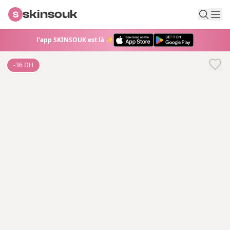
skinsouk
S
l'app SKINSOUK est là ✨
-
36
DH