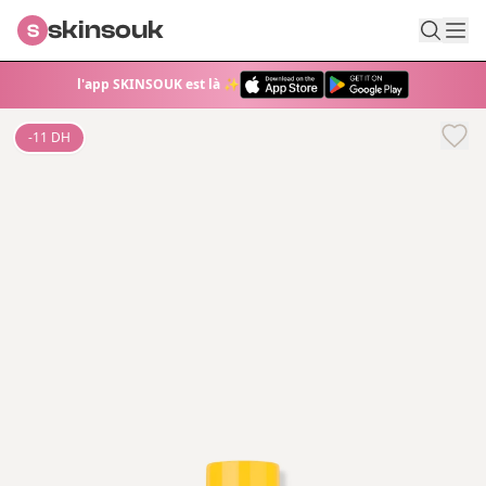
skinsouk
S
l'app SKINSOUK est là ✨
-
11
DH