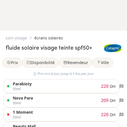
soin visage
écrans solaires
fluide solaire visage teinte spf50+
Prix
Disponibilité
Revendeur
Ville
Prix mis à jour jusqu’à 3 fois par jour
Parabioty
220
DH
50ml
Nova Para
209
DH
50ml
1 Moment
220
DH
50ml
Beauty Mall