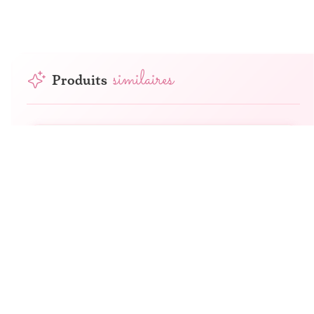
similaires
Produits
-
81
DH
2
tailles
11
revendeurs