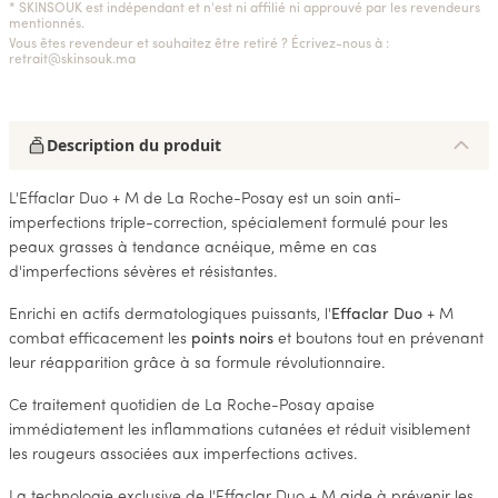
* SKINSOUK est indépendant et n'est ni affilié ni approuvé par les revendeurs
mentionnés.
Vous êtes revendeur et souhaitez être retiré ? Écrivez-nous à :
retrait@skinsouk.ma
Description du produit
L'Effaclar Duo + M de La Roche-Posay est un soin anti-
imperfections triple-correction, spécialement formulé pour les
peaux grasses à tendance acnéique, même en cas
d'imperfections sévères et résistantes.
Enrichi en actifs dermatologiques puissants, l'
Effaclar Duo
+ M
combat efficacement les
points noirs
et boutons tout en prévenant
leur réapparition grâce à sa formule révolutionnaire.
Ce traitement quotidien de La Roche-Posay apaise
immédiatement les inflammations cutanées et réduit visiblement
les rougeurs associées aux imperfections actives.
La technologie exclusive de l'Effaclar Duo + M aide à prévenir les