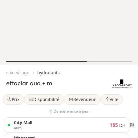
soin visage
hydratants
effaclar duo + m
Prix
Disponibilité
Revendeur
Ville
Dernière mise à jour:
City Mall
185
DH
40ml
Maparami