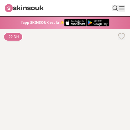
skinsouk
S
l'app SKINSOUK est là ✨
-
22
DH