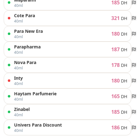
185
DH
40ml
Cote Para
321
DH
40ml
Para New Era
180
DH
40ml
Parapharma
187
DH
40ml
Nova Para
178
DH
40ml
Inty
180
DH
40ml
Haytam Parfumerie
165
DH
40ml
Zinabel
185
DH
40ml
Univers Para Discount
186
DH
40ml