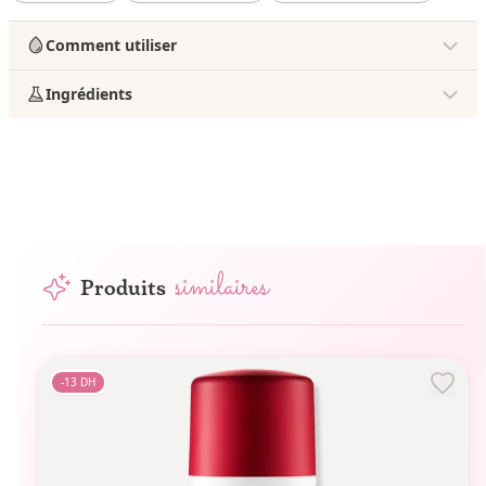
Comment utiliser
Ingrédients
similaires
Produits
-
13
DH