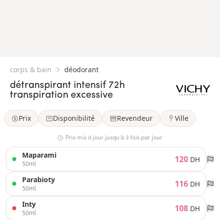
corps & bain
déodorant
détranspirant intensif 72h
transpiration excessive
Prix
Disponibilité
Revendeur
Ville
Prix mis à jour jusqu’à 3 fois par jour
Maparami
120
DH
50ml
Parabioty
116
DH
50ml
Inty
108
DH
50ml