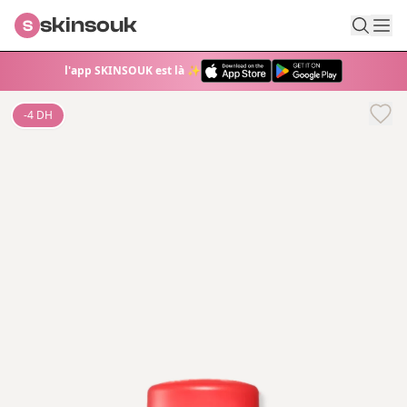
skinsouk
S
l'app SKINSOUK est là ✨
-
4
DH