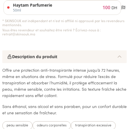
Haytam Parfumerie
100
DH
50ml
* SKINSOUK est indépendant et n'est ni affilié ni approuvé par les revendeurs
mentionnés.
Vous êtes revendeur et souhaitez être retiré ? Écrivez-nous à :
retrait@skinsouk.ma
Description du produit
Offre une protection anti-transpirante intense jusqu’à 72 heures,
même en situations de stress. Formulé pour réduire l’excès de
transpiration et absorber l’humidité, il protège efficacement la
peau, même sensible, contre les irritations. Sa texture fraîche sèche
rapidement sans effet collant.
Sans éthanol, sans alcool et sans paraben, pour un confort durable
et une sensation de fraîcheur.
peau sensible
odeurs corporelles
transpiration excessive