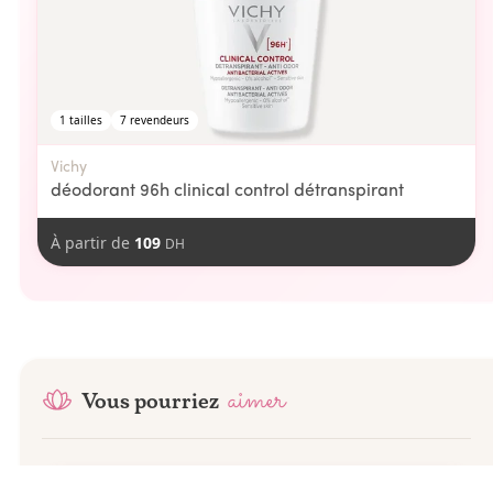
1
tailles
7
revendeurs
Vichy
déodorant 96h clinical control détranspirant
À partir de
109
DH
aimer
Vous pourriez