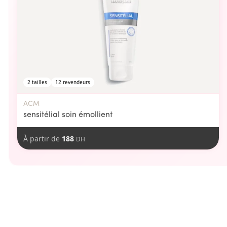
2
tailles
12
revendeurs
ACM
sensitélial soin émollient
À partir de
188
DH
aimer
Vous pourriez