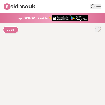
skinsouk
S
l'app SKINSOUK est là ✨
-
39
DH