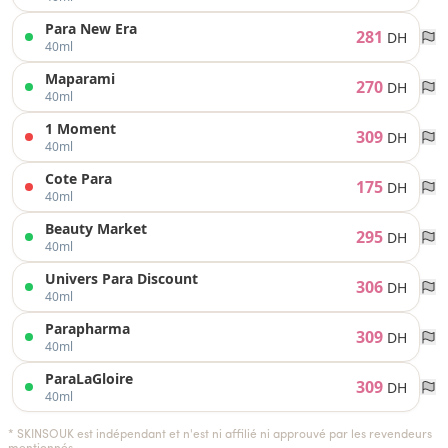
Para New Era
281
DH
40ml
Maparami
270
DH
40ml
1 Moment
309
DH
40ml
Cote Para
175
DH
40ml
Beauty Market
295
DH
40ml
Univers Para Discount
306
DH
40ml
Parapharma
309
DH
40ml
ParaLaGloire
309
DH
40ml
* SKINSOUK est indépendant et n'est ni affilié ni approuvé par les revendeurs