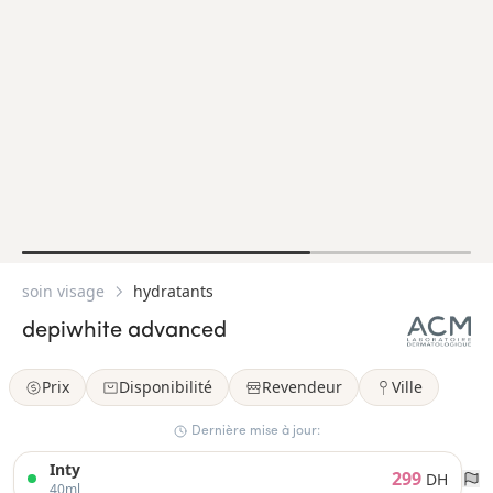
soin visage
hydratants
depiwhite advanced
Prix
Disponibilité
Revendeur
Ville
Dernière mise à jour:
Inty
299
DH
40ml