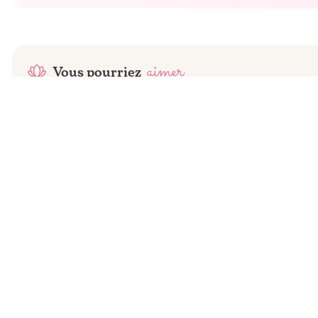
aimer
Vous pourriez
-
5
DH
1
tailles
4
revendeurs
Eucerin