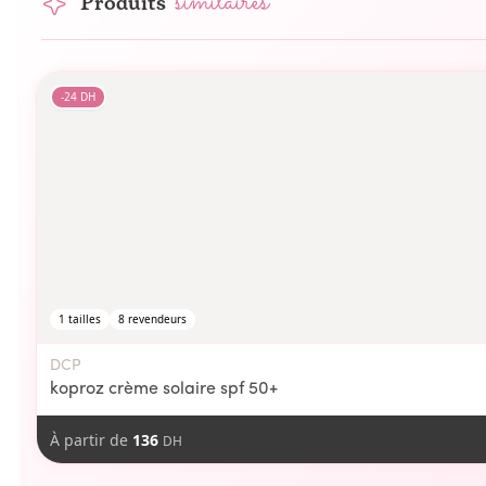
similaires
Produits
-
24
DH
1
tailles
8
revendeurs
DCP
koproz crème solaire spf 50+
À partir de
136
DH