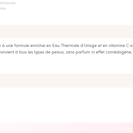
entionnés.
k.ma
e à une formule enrichie en Eau Thermale d’Uriage et en vitamine C a
re convient à tous les types de peaux, sans parfum ni effet comédogène,