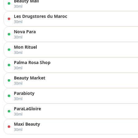
Beauty Mall
30ml
Les Drugstores du Maroc
30ml
Nova Para
30ml
Mon Rituel
30ml
Palma Rosa Shop
30ml
Beauty Market
30ml
Parabioty
30ml
ParaLaGloire
30ml
Maxi Beauty
30ml