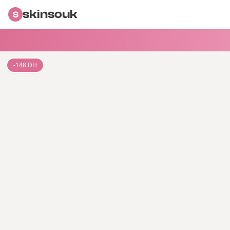
skinsouk
S
-
148
DH