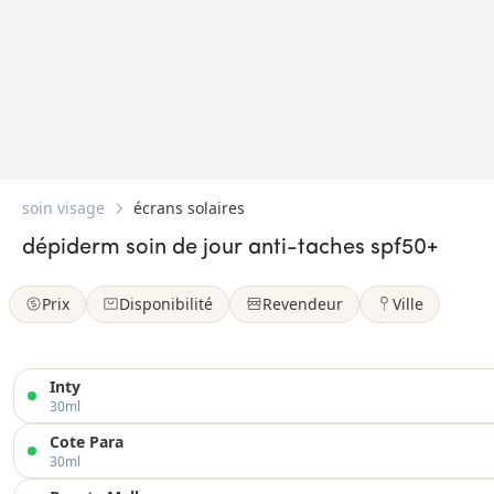
soin visage
écrans solaires
dépiderm soin de jour anti-taches spf50+
Prix
Disponibilité
Revendeur
Ville
Inty
30ml
Cote Para
30ml