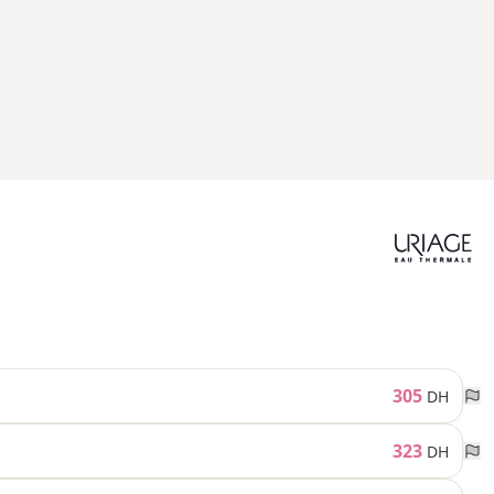
305
DH
323
DH