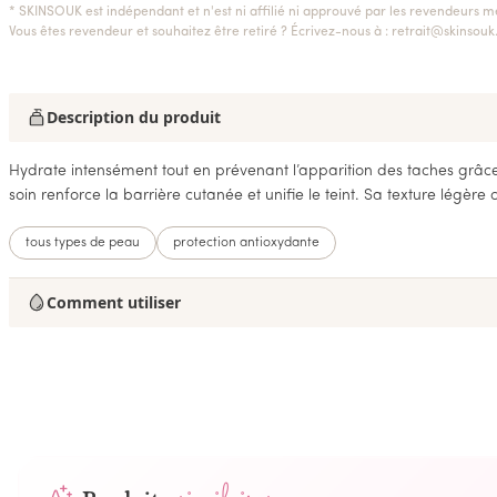
* SKINSOUK est indépendant et n'est ni affilié ni approuvé par les revendeurs m
Vous êtes revendeur et souhaitez être retiré ? Écrivez-nous à :
retrait@skinsou
Description du produit
Hydrate intensément tout en prévenant l’apparition des taches grâc
soin renforce la barrière cutanée et unifie le teint. Sa texture légè
tous types de peau
protection antioxydante
Comment utiliser