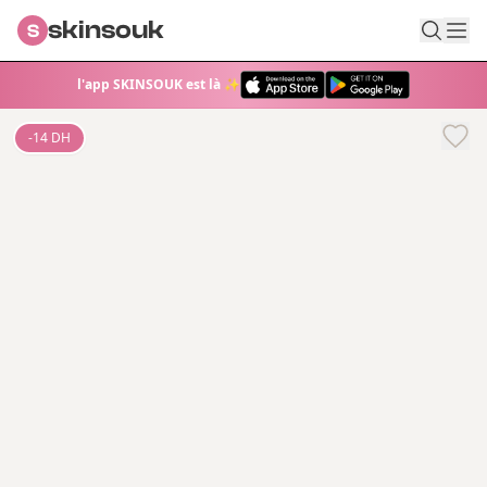
skinsouk
S
l'app SKINSOUK est là ✨
-
14
DH