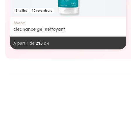
3
tailles
10
revendeurs
Avène
cleanance gel nettoyant
À partir de
215
DH
aimer
Vous pourriez
-
16
DH