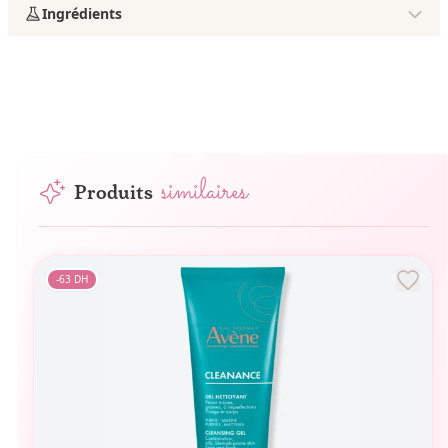
Ingrédients
similaires
Produits
-
63
DH