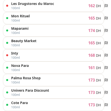
Les Drugstores du Maroc
162
DH
100ml
Mon Rituel
165
DH
100ml
Maparami
174
DH
100ml
Beauty Market
165
DH
100ml
Inty
168
DH
100ml
Nova Para
161
DH
100ml
Palma Rosa Shop
173
DH
100ml
Univers Para Discount
173
DH
100ml
Cote Para
173
DH
100ml