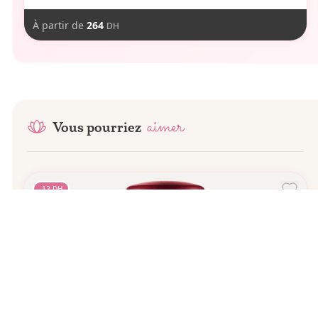
À partir de
264
DH
aimer
Vous pourriez
-
12
DH