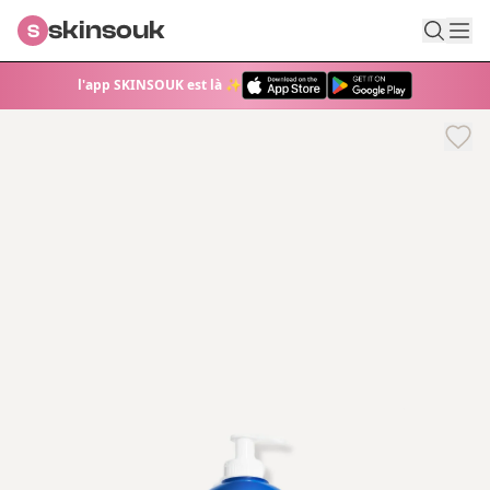
skinsouk
S
l'app SKINSOUK est là ✨