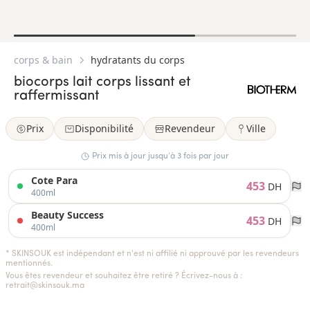
corps & bain
hydratants du corps
biocorps lait corps lissant et
raffermissant
Prix
Disponibilité
Revendeur
Ville
Prix mis à jour jusqu’à 3 fois par jour
Cote Para
453
DH
400ml
Beauty Success
453
DH
400ml
* SKINSOUK est indépendant et n'est ni affilié ni approuvé par les revendeurs
mentionnés.
Vous êtes revendeur et souhaitez être retiré ? Écrivez-nous à :
retrait@skinsouk.ma