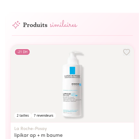
similaires
Produits
-
21
DH
2
tailles
7
revendeurs
La Roche-Posay
lipikar ap + m baume