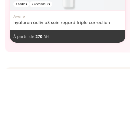
1
tailles
7
revendeurs
Avène
hyaluron activ b3 soin regard triple correction
À partir de
270
DH
aimer
Vous pourriez