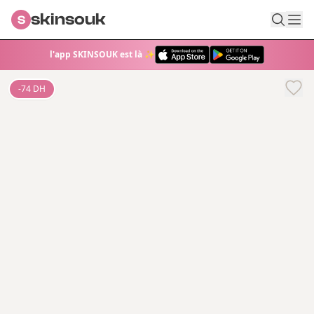
skinsouk
S
l'app SKINSOUK est là ✨
-
74
DH