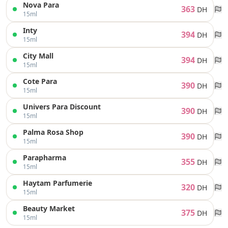
Nova Para
363
DH
15ml
Inty
394
DH
15ml
City Mall
394
DH
15ml
Cote Para
390
DH
15ml
Univers Para Discount
390
DH
15ml
Palma Rosa Shop
390
DH
15ml
Parapharma
355
DH
15ml
Haytam Parfumerie
320
DH
15ml
Beauty Market
375
DH
15ml