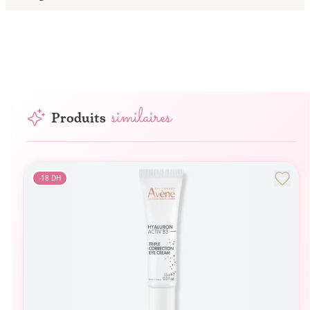
similaires
Produits
-
18
DH