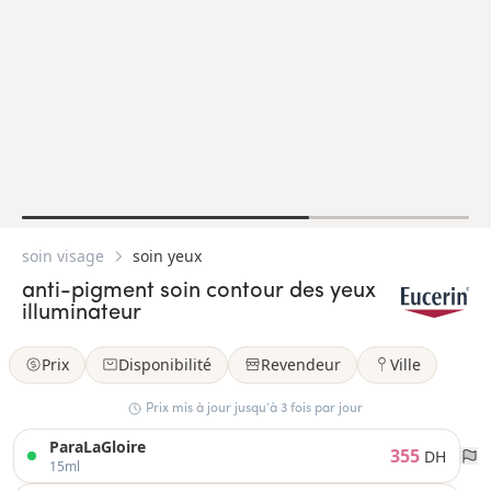
soin visage
soin yeux
anti-pigment soin contour des yeux
illuminateur
Prix
Disponibilité
Revendeur
Ville
Prix mis à jour jusqu’à 3 fois par jour
ParaLaGloire
355
DH
15ml