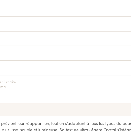
entionnés.
k.ma
prévient leur réapparition, tout en s’adaptant à tous les types de pe
plus lisse, souple et lumineuse. Sa texture ultra-légère Crystal s’intègr