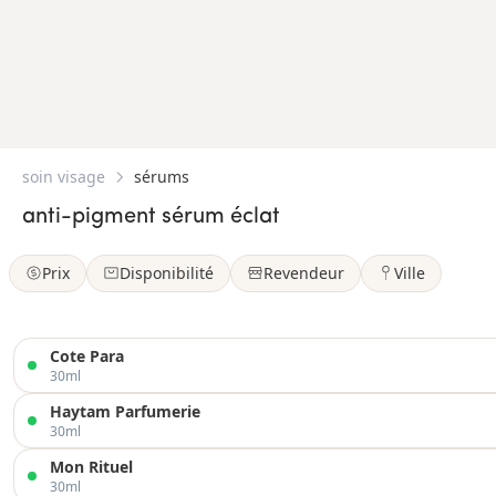
soin visage
sérums
anti-pigment sérum éclat
Prix
Disponibilité
Revendeur
Ville
Cote Para
30ml
Haytam Parfumerie
30ml
Mon Rituel
30ml