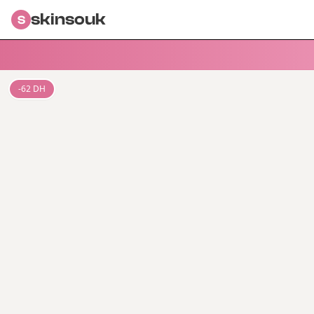
skinsouk
S
-
62
DH