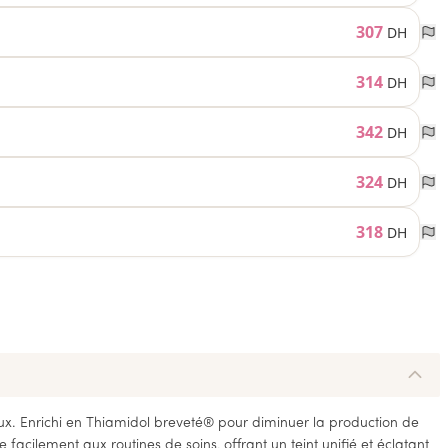
307
DH
314
DH
342
DH
324
DH
318
DH
aux. Enrichi en Thiamidol breveté® pour diminuer la production de
e facilement aux routines de soins, offrant un teint unifié et éclatant