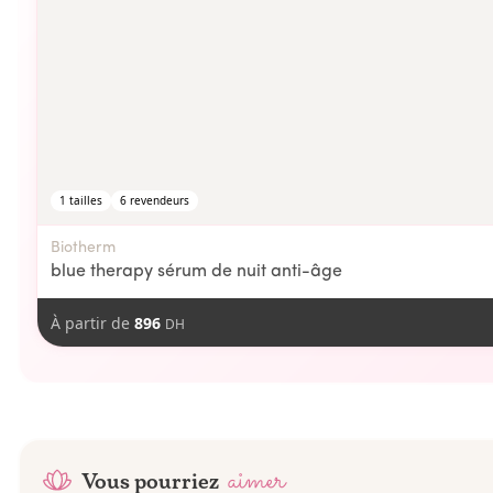
1
tailles
6
revendeurs
Biotherm
blue therapy sérum de nuit anti-âge
À partir de
896
DH
aimer
Vous pourriez