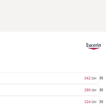
342
DH
280
DH
324
DH