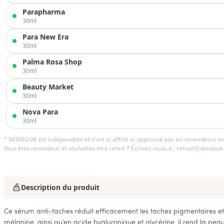
Parapharma
30ml
Para New Era
30ml
Palma Rosa Shop
30ml
Beauty Market
30ml
Nova Para
30ml
* SKINSOUK est indépendant et n'est ni affilié ni approuvé par les revendeurs m
Vous êtes revendeur et souhaitez être retiré ? Écrivez-nous à :
retrait@skinsou
Description du produit
Ce sérum anti-taches réduit efficacement les taches pigmentaires et 
mélanine, ainsi qu’en acide hyaluronique et glycérine, il rend la peau 