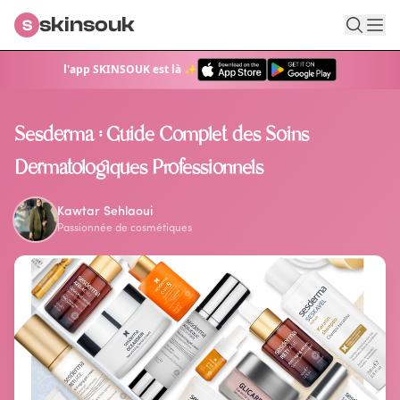
skinsouk
S
l'app SKINSOUK est là ✨
Retour au blog
Sesderma : Guide Complet des Soins
Dermatologiques Professionnels
Kawtar Sehlaoui
Passionnée de cosmétiques