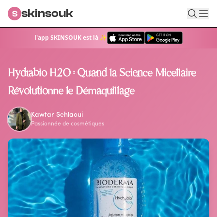
skinsouk
S
l'app SKINSOUK est là ✨
Retour au blog
Hydrabio H2O : Quand la Science Micellaire
Révolutionne le Démaquillage
Kawtar Sehlaoui
Passionnée de cosmétiques