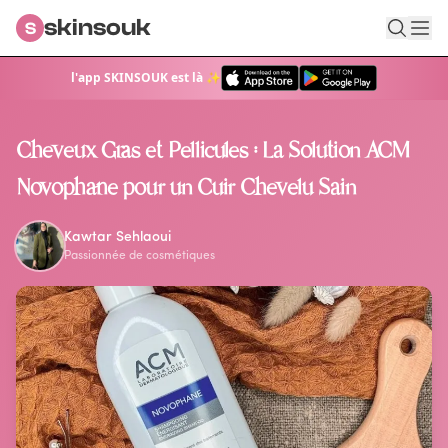
skinsouk
S
l'app SKINSOUK est là ✨
Retour au blog
Cheveux Gras et Pellicules : La Solution ACM
Novophane pour un Cuir Chevelu Sain
Kawtar Sehlaoui
Passionnée de cosmétiques